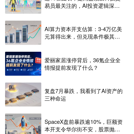
易员最关注的，AI投资逻辑深层
演变
AI算力资本开支估算：3-4万亿美
元算得出来，但兑现条件极其苛
刻
爱丽家居涨停背后，36氪企业全
情报提前发现了什么？
复盘7月暴跌，我看到了AI资产的
三种命运
SpaceX盘前暴跌逾10%，巨额资
本开支令华尔街不安，股票抛