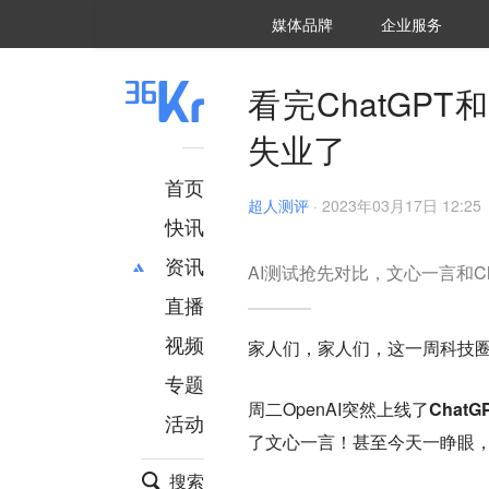
36氪Auto
数字时氪
企业号
未来消费
智能涌现
未来城市
启动Power on
媒体品牌
企业服务
企服点评
36氪出海
36氪研究院
潮生TIDE
36氪企服点评
36Kr研究院
36氪财经
职场bonus
36碳
后浪研究所
36Kr创新咨询
暗涌Waves
硬氪
氪睿研究院
看完ChatG
失业了
首页
超人测评
·
2023年03月17日 12:25
快讯
资讯
AI测试抢先对比，文心一言和C
直播
最新
推荐
创投
财经
视频
家人们，家人们，这一周科技
汽车
AI
专题
科技
项目推荐
周二OpenAI突然上线了
ChatG
活动
专精特新
安徽
了
文心一言
！甚至今天一睁眼
搜索