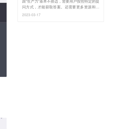
跟“生产力”基本不搭边，需要用户按照特定的提
问方式，才能获取答案。还需要更多资源和时
间进行更新迭代。
2023-03-17