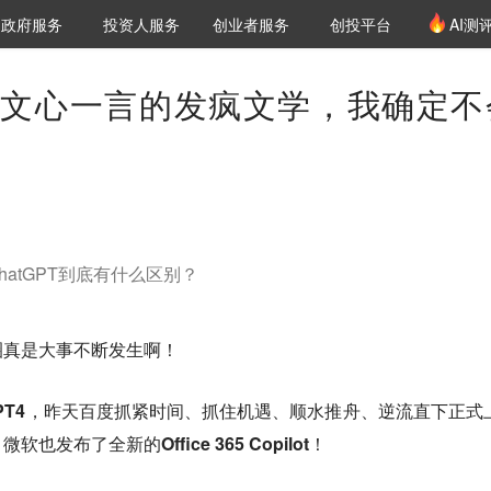
创投发布
项目推荐
核心服务
LP源计划
政府服务
投资人服务
创业者服务
创投平台
AI测
36氪Pro
VClub
VClub投资机构库
创投氪堂
城市之窗
投资机构职位推介
企业入驻
投资人认证
PT和文心一言的发疯文学，我确定不
hatGPT到底有什么区别？
圈真是大事不断发生啊！
PT4
，昨天百度抓紧时间、抓住机遇、顺水推舟、逆流直下正式
，微软也发布了全新的
Office 365 Copilot
！