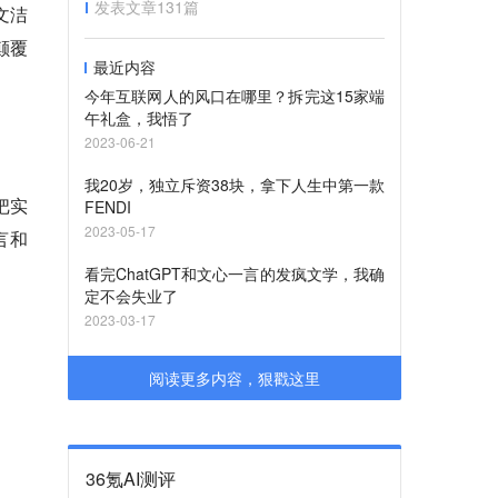
发表文章
131
篇
文洁
颠覆
最近内容
今年互联网人的风口在哪里？拆完这15家端
午礼盒，我悟了
2023-06-21
我20岁，独立斥资38块，拿下人生中第一款
把实
FENDI
2023-05-17
言和
看完ChatGPT和文心一言的发疯文学，我确
定不会失业了
2023-03-17
阅读更多内容，狠戳这里
36氪AI测评