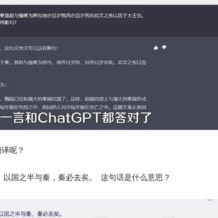
翻译呢？
，以国之半与秦，秦必去矣。 这句话是什么意思？