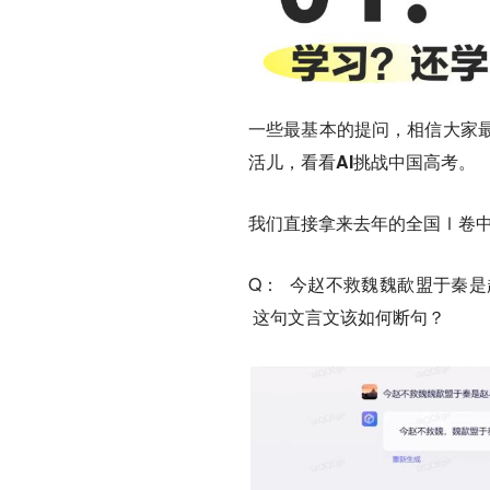
一些最基本的提问，相信大家
活儿，
看看AI挑战中国高考。
我们直接拿来
去年的全国Ⅰ卷
Q： 今赵不救魏魏歃盟于秦
这句文言文该如何断句？