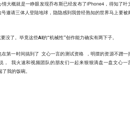
情大概就是一睁眼发现乔布斯已经发布了iPhone4，得知了叶
信号邀请三体人登陆地球，隐隐感到我曾经熟知的世界马上要被
要没了。毕竟这些AI的“机械性”创作能力确实有两下子。
队也在第一时间搞到了
文心一言的测试资格
，明摆的资源不蹭一
多说，
我火速和视频团队的朋友们一起来狠狠滴盘一盘文心一
能端了我的饭碗。