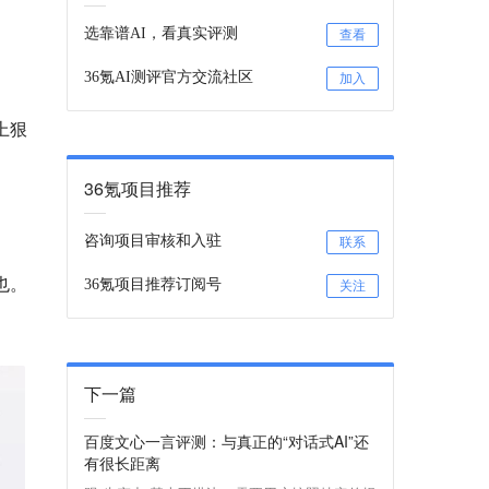
选靠谱AI，看真实评测
查看
36氪AI测评官方交流社区
加入
上狠
36氪项目推荐
咨询项目审核和入驻
联系
也。
36氪项目推荐订阅号
关注
下一篇
百度文心一言评测：与真正的“对话式AI”还
有很长距离