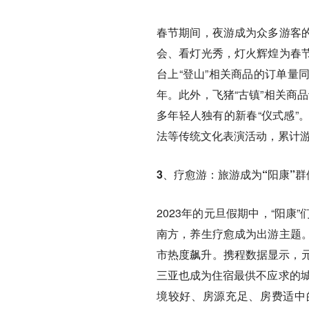
春节期间，夜游成为众多游客
会、看灯光秀，灯火辉煌为春
台上“登山”相关商品的订单量
年。此外，飞猪“古镇”相关商
多年轻人独有的新春“仪式感”
法等传统文化表演活动，累计游客
3、疗愈游：旅游成为“阳康”
2023年的元旦假期中，“阳
南方，养生疗愈成为出游主题
市热度飙升。携程数据显示，元
三亚也成为住宿最供不应求的城
境较好、房源充足、房费适中