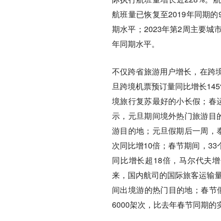
航班量已恢复至2019年同期的
期水平；2023年第2周主要城
年同期水平。
不仅跨省旅游用户增长，在跨
旦跨境机票预订量同比增长14
境旅行复苏最好的小长假；春
示，元旦期间境外热门旅游目
游目的地；元旦假期后一周，
次同比增10倍；春节期间，3
同比增长超18倍，马尔代夫增
来，国内航司的国际旅客运输量
间出境游的热门目的地；春节假
6000架次，比去年春节同期的