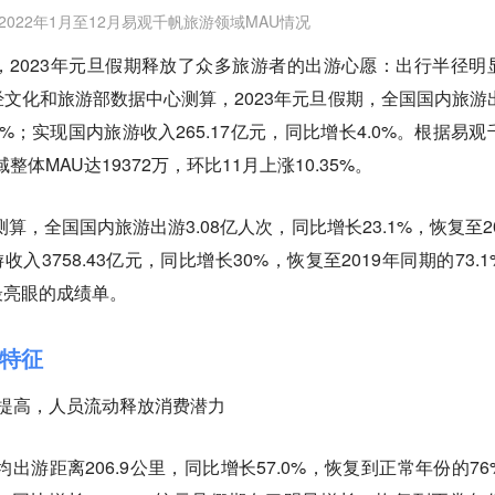
 2022年1月至12月易观千帆旅游领域MAU情况
2023年元旦假期释放了众多旅游者的出游心愿：出行半径明
文化和旅游部数据中心测算，2023年元旦假期，全国国内旅游
.44%；实现国内旅游收入265.17亿元，同比增长4.0%。根据易观
整体MAU达19372万，环比11月上涨10.35%。
算，全国国内旅游出游3.08亿人次，同比增长23.1%，恢复至20
收入3758.43亿元，同比增长30%，恢复至2019年同期的73.1
最亮眼的成绩单。
特征
提高，人员流动释放消费潜力
均出游距离206.9公里，同比增长57.0%，恢复到正常年份的76