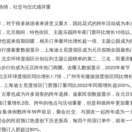
热情，社交与仪式感并重
年，对于很多旅游者来讲意义重大，因此花式的跨年活动成为本
，元旦期间，特色街区、主题乐园跨年夜门票环比增长10倍以
费也迎来假期回暖，相关订单量环比增长超一倍。主题公园成为
旅行搜索量数据显示，上海迪士尼度假区成为元旦假期全国最热
、北京环球度假区分别位列主题公园榜单的第二、三名，而重庆
步行街成为元旦跨年热门商圈。去哪儿数据显示，2023年春节
北京环球度假区同比增长1.7倍，广州市长隆旅游度假区同比增长3
上海迪士尼度假区门票预订量同比2022年同期增长超200%
、古寨也成为许多游客的跨年选择。途家民宿数据显示，在元旦
预订量增长2倍。跨年的地点与活动重要，但是和谁跨年更加重
，在集体倒数跨年钟声前后，聚会社交、与朋友一起跨年成为一
聚会的民宿预订热度创下历史新高，每四个民宿订单中，就有一
轻预订人群超过80%。