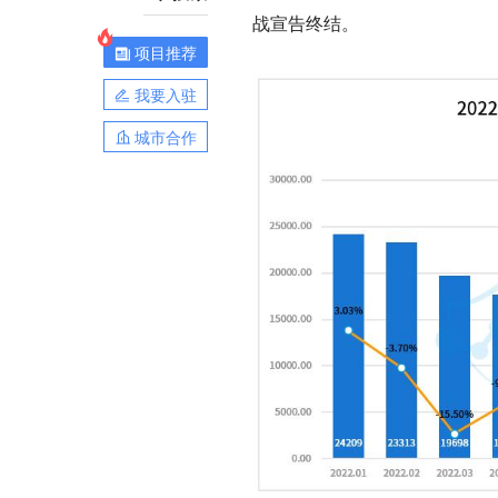
战宣告终结。
项目推荐
我要入驻
城市合作