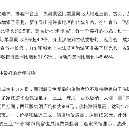
的选择。携程平台上，夜游景区门票量同比大增近三倍。赏灯、
节增添了乐趣。新年登山是许多地区的传统年俗。今年春节，飞
同比增长超2.5倍。登高祈福“步步高”，许一个美好的心愿，过一
品订单量同比增长超4.2倍。穿上汉服到古镇赏彩灯、逛庙会，成
。春节小长假，山东聊城水上古城景区为游客准备了灯光秀、古
接待量同比增长91.92%，拉动消费同比增长145.46%。
群体最好的新年礼物
康”们成为主力人群，新冠感染恢复后的旅游者迫不及待地奔向了温
。多家旅游平台数据显示，三亚、珠海、西双版纳、大理、厦门
旦期间，西双版纳酒店均价为804元，价格涨幅最高，达到1.7
市之一，价格涨幅近三成，酒店均价最高，达到1553元。此外
的三亚“平替”城市民宿也成消费新趋势，途家民宿显示，惠州