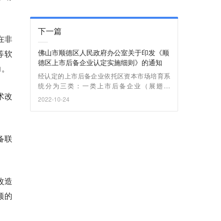
下一篇
在非
佛山市顺德区人民政府办公室关于印发《顺
等软
德区上市后备企业认定实施细则》的通知
力。
经认定的上市后备企业依托区资本市场培育系
统分为三类：一类上市后备企业（展翅企
术改
业）；二类上市后备企业（添翼企业）；三类
2022-10-24
上市后备企业（种子企业）。
备联
改造
额的