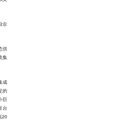
业企
态供
统集
集成
定的
小巨
首台
20