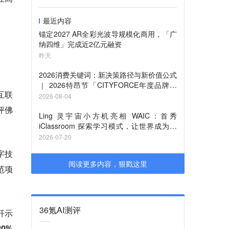
最近内容
锚定2027 AR全彩光波导规模化商用，「广
。
纳四维」完成近2亿元融资
昨天
2026消费关键词：新决策路径与新价值公式
｜ 2026特昂节「CITYFORCE年度品牌」
互联
征集启动
2026-08-04
评佛
Ling 灵宇宙小方机亮相 WAIC：首秀
iClassroom 探索学习模式，让世界成为课
堂
2026-07-20
字技
阅读更多内容，狠戳这里
范项
36氪AI测评
杆示
0%