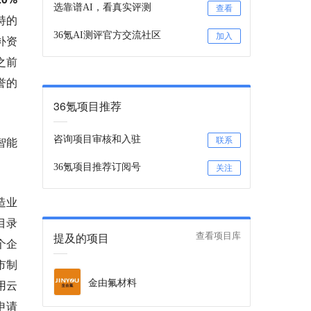
选靠谱AI，看真实评测
查看
持的
36氪AI测评官方交流社区
加入
补资
之前
誉的
36氪项目推荐
智能
咨询项目审核和入驻
联系
36氪项目推荐订阅号
关注
造业
目录
提及的项目
查看项目库
个企
市制
金由氟材料
用云
申请