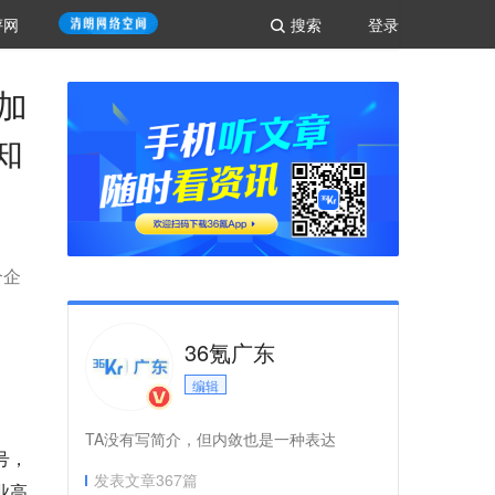
评网
搜索
登录
加
知
个企
36氪广东
编辑
TA没有写简介，但内敛也是一种表达
号，
发表文章
367
篇
业高