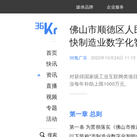
36氪Auto
数字时氪
企业号
未来消费
智能涌现
未来城市
启动Power on
媒体品牌
企业服务
企服点评
36氪出海
36氪研究院
潮生TIDE
36氪企服点评
36Kr研究院
36氪财经
职场bonus
36碳
后浪研究所
36Kr创新咨询
暗涌Waves
硬氪
氪睿研究院
佛山市顺德区人
快制造业数字化
首页
36氪广东
·
2022年10月24日 11:13
快讯
资讯
对获得国家级工业互联网类项目
业每年补助上限1000万元。
直播
最新
推荐
创投
财经
视频
汽车
AI
专题
科技
项目推荐
第一章 总则
活动
专精特新
安徽
第一条
为贯彻落实《佛山市推
搜索
以下简称"市制造业数字化智能