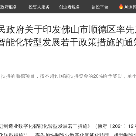
创投发布
项目推荐
核心服务
LP源计划
政府服务
投资人服务
创业者服务
创投平台
AI测
36氪Pro
VClub
VClub投资机构库
创投氪堂
城市之窗
投资机构职位推介
企业入驻
投资人认证
民政府关于印发佛山市顺德区率先
智能化转型发展若干政策措施的通
扶持的顺德项目，按不超过国家扶持资金的20%给予奖励，单
进制造业数字化智能化转型发展若干措施》（佛府〔2021〕12
化转型措施"），率先加快制造业数字化智能化转型，推动制造