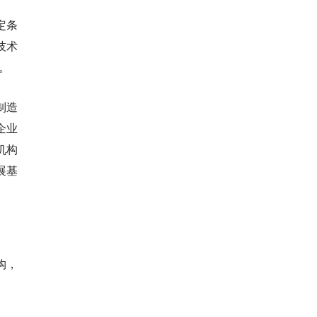
定条
技术
。
制造
企业
机构
展基
构，