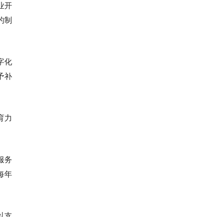
业开
的制
字化
予补
育力
服务
每年
以支