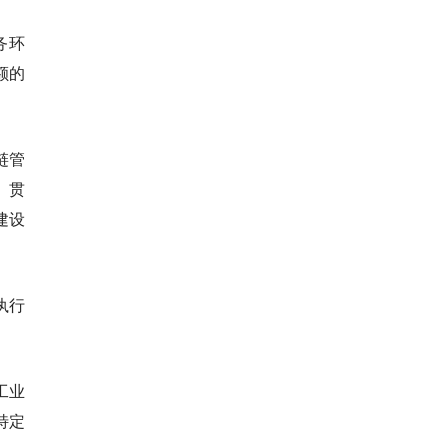
务环
额的
链管
。贯
建设
执行
工业
特定