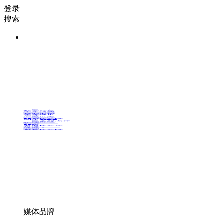
登录
搜索
36氪Auto
数字时氪
未来消费
智能涌现
未来城市
启动Power on
36氪出海
36氪研究院
潮生TIDE
36氪企服点评
36氪财经
职场bonus
36碳
后浪研究所
暗涌Waves
硬氪
氪睿研究院
媒体品牌