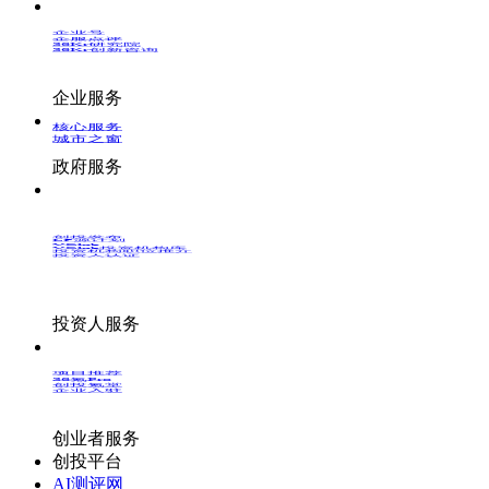
企业号
企服点评
36Kr研究院
36Kr创新咨询
企业服务
核心服务
城市之窗
政府服务
创投发布
LP源计划
VClub
VClub投资机构库
投资机构职位推介
投资人认证
投资人服务
项目推荐
36氪Pro
创投氪堂
企业入驻
创业者服务
创投平台
AI测评网