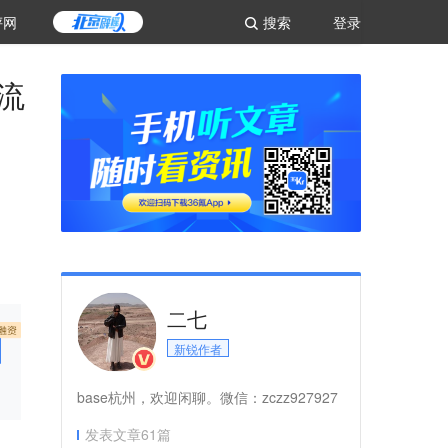
评网
搜索
登录
流
二七
新锐作者
base杭州，欢迎闲聊。微信：zczz927927
发表文章
61
篇