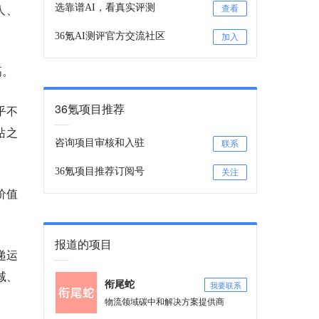
人、
选靠谱AI，看真实评测
查看
36氪AI测评官方交流社区
加入
高。
36氪项目推荐
乎不
站之
咨询项目审核和入驻
联系
36氪项目推荐订阅号
关注
价值
报道的项目
递运
减、
我要联系
衔尾蛇
物流领域碳中和解决方案提供商