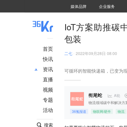
36氪Auto
数字时氪
企业号
未来消费
智能涌现
未来城市
启动Power on
媒体品牌
企业服务
企服点评
36氪出海
36氪研究院
潮生TIDE
36氪企服点评
36Kr研究院
36氪财经
职场bonus
36碳
后浪研究所
36Kr创新咨询
暗涌Waves
硬氪
氪睿研究院
IoT方案助推
包装
首页
二七
·
2022年09月28日 08:00
快讯
资讯
可循环的智能快递箱，已变为
直播
最新
推荐
创投
财经
视频
汽车
AI
A轮
衔尾蛇
专题
科技
项目推荐
物流领域碳中和解决方
活动
专精特新
安徽
36氪报道
物联网/硬件
物流
搜索