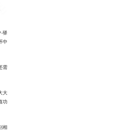
-驿
环中
还需
大大
值功
刻相