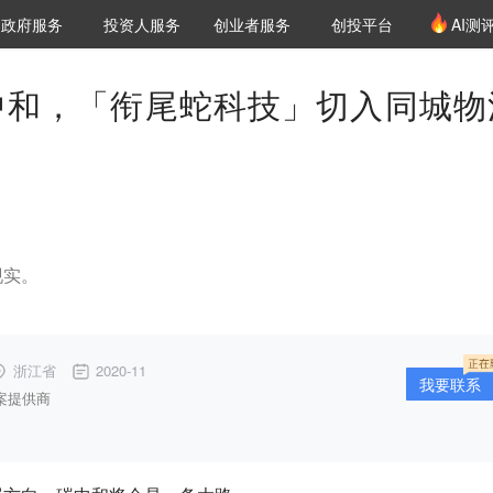
创投发布
项目推荐
核心服务
LP源计划
政府服务
投资人服务
创业者服务
创投平台
AI测
36氪Pro
VClub
VClub投资机构库
创投氪堂
城市之窗
投资机构职位推介
企业入驻
投资人认证
碳中和，「衔尾蛇科技」切入同城物
现实。
浙江省
2020-11
我要联系
案提供商