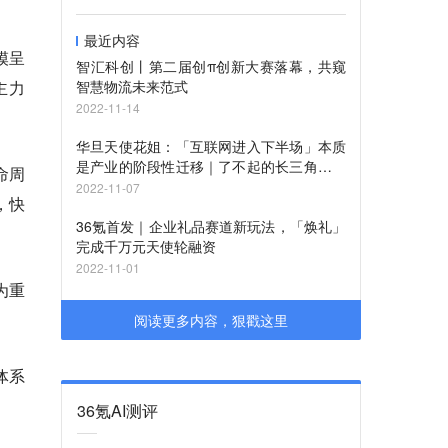
最近内容
模呈
智汇科创丨第二届创π创新大赛落幕，共窥
主力
智慧物流未来范式
2022-11-14
华旦天使花姐：「互联网进入下半场」本质
是产业的阶段性迁移｜了不起的长三角投资
命周
人
2022-11-07
，快
36氪首发｜企业礼品赛道新玩法，「焕礼」
完成千万元天使轮融资
2022-11-01
为重
阅读更多内容，狠戳这里
体系
36氪AI测评