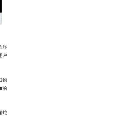
程序
用户
过物
π
的
尾蛇