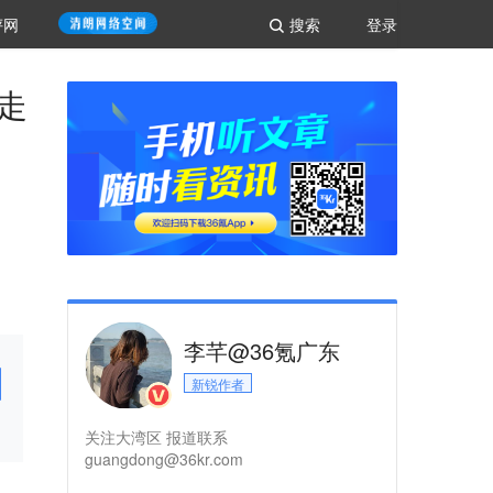
评网
搜索
登录
走
李芊@36氪广东
新锐作者
关注大湾区 报道联系
guangdong@36kr.com