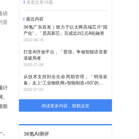
发表文章
16
篇
重磅
最近内容
的晋
36氪广东首发｜致力于以太网高端芯片“国
产化”，「昆高新芯」完成近2亿元A轮融资
2022-08-16
打造AI开放平台，「普强」争做智能语音赛
道破局者
2022-07-28
从技术支持到全生命周期管理，「明珞装
备」走上“工业物联网+智能制造+5G”的高速
预计
公路
2022-07-20
网、
据前
阅读更多内容，狠戳这里
一。
36氪AI测评