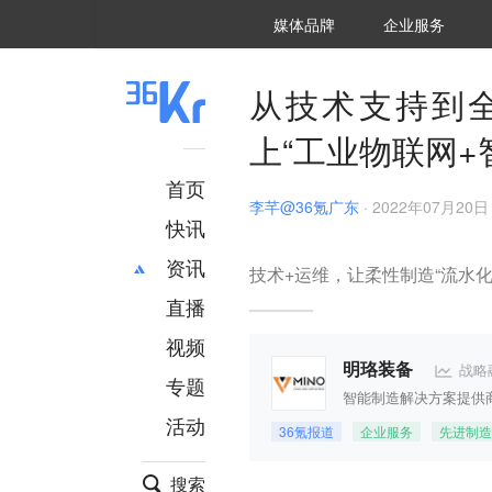
36氪Auto
数字时氪
企业号
未来消费
智能涌现
未来城市
启动Power on
媒体品牌
企业服务
企服点评
36氪出海
36氪研究院
潮生TIDE
36氪企服点评
36Kr研究院
36氪财经
职场bonus
36碳
后浪研究所
36Kr创新咨询
暗涌Waves
硬氪
氪睿研究院
从技术支持到
上“工业物联网+
首页
李芊@36氪广东
·
2022年07月20日 
快讯
资讯
技术+运维，让柔性制造“流水化
直播
最新
推荐
创投
财经
视频
汽车
AI
战略
明珞装备
专题
科技
项目推荐
智能制造解决方案提供
活动
专精特新
安徽
36氪报道
企业服务
先进制造
搜索