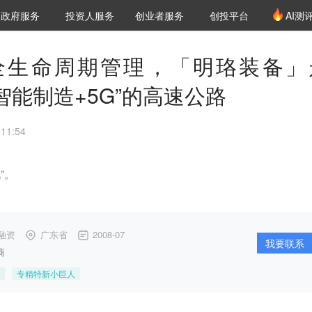
创投发布
项目推荐
核心服务
LP源计划
政府服务
投资人服务
创业者服务
创投平台
AI测
36氪Pro
VClub
VClub投资机构库
创投氪堂
城市之窗
投资机构职位推介
企业入驻
投资人认证
全生命周期管理，「明珞装备」
智能制造+5G”的高速公路
11:54
”。
融资
广东省
2008-07
我要联系
商
专精特新小巨人