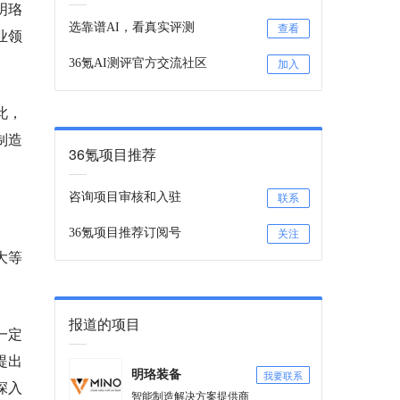
明珞
选靠谱AI，看真实评测
查看
业领
36氪AI测评官方交流社区
加入
此，
制造
36氪项目推荐
咨询项目审核和入驻
联系
36氪项目推荐订阅号
关注
大等
报道的项目
一定
提出
我要联系
明珞装备
深入
智能制造解决方案提供商