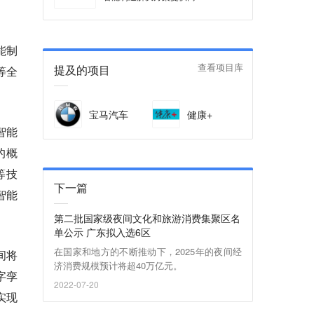
能制
提及的项目
查看项目库
等全
宝马汽车
健康+
智能
的概
等技
下一篇
智能
第二批国家级夜间文化和旅游消费集聚区名
单公示 广东拟入选6区
在国家和地方的不断推动下，2025年的夜间经
间将
济消费规模预计将超40万亿元。
字孪
2022-07-20
实现