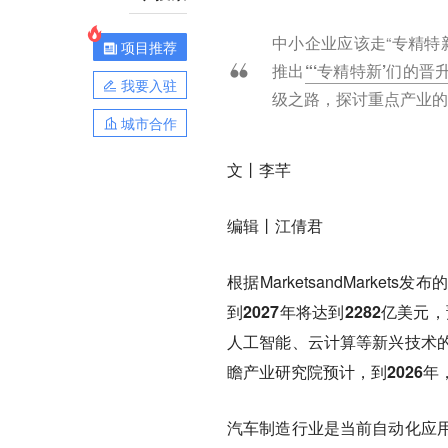
中小企业应该走“专精特
项目推荐
推出
“‘专精特新’们的晋
我要入驻
级之路，探讨重点产业的
城市合作
文丨
李芊
编辑丨
江倩君
根据MarketsandMarkets
到2027年将达到2282亿美元
，
人工智能、云计算等新兴技术
瞻产业研究院预计，到
2026
汽车制造行业是当前自动化应