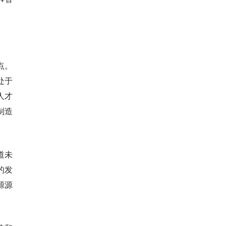
点。
处于
人才
制造
道未
的发
源源