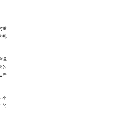
的重
大规
鸣说
统的
生产
，不
产的