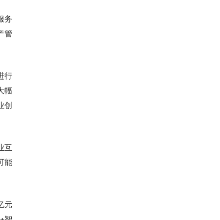
服务
产管
进行
大幅
业创
。
业互
可能
亿元
+智