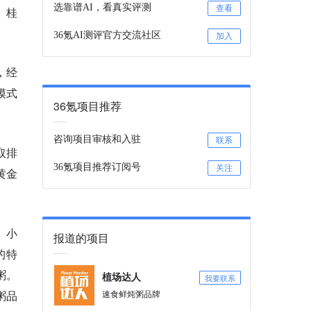
选靠谱AI，看真实评测
查看
、桂
36氪AI测评官方交流社区
加入
，经
模式
36氪项目推荐
咨询项目审核和入驻
联系
取
排
36氪项目推荐订阅号
关注
黄金
。小
报道的项目
的特
粥。
我要联系
植场达人
粥品
速食鲜炖粥品牌