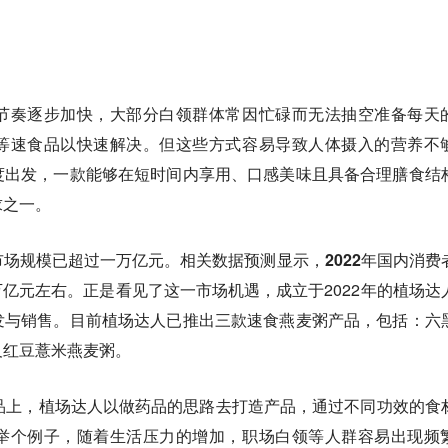
节奏逐步加快，大部分白领群体常因忙碌而无法抽空准备每天
等速食品以快速解决。但这些方式容易导致人体摄入的营养不
度出发，一款能够在短时间内享用、口感美味且具备合理膳食结
求之一。
市场规模已超过一万亿元。相关数据预测显示，
2022年国内消费
万亿元左右
。正是看见了这一市场机遇，成立于2022年的植场达
发与销售。目前植场达人已推出三款速食燕麦粥产品，包括：
六
及红豆薏米燕麦粥。
品上，植场达人以做药品的思路去打造产品，通过不同功效的食
举个例子，随着生活压力的增加，职场白领等人群容易出现频