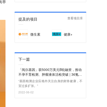
供早
提及的项目
查看项目库
微生素
健康+
下一篇
「阅尔基因」获5000万美元B轮融资，推动
不孕不育检测、肿瘤液体活检突破 | 36氪首
发
“基因检测企业应格外关注自身的财务健康，不
宜过多扩张。”
2022-06-02