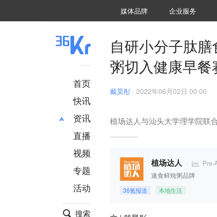
36氪Auto
数字时氪
企业号
未来消费
智能涌现
未来城市
启动Power on
媒体品牌
企业服务
企服点评
36氪出海
36氪研究院
潮生TIDE
36氪企服点评
36Kr研究院
36氪财经
职场bonus
36碳
后浪研究所
36Kr创新咨询
暗涌Waves
硬氪
氪睿研究院
自研小分子肽膳
粥切入健康早餐
首页
戴昊彤
·
2022年06月02日 00:00
快讯
资讯
植场达人与汕头大学理学院联
直播
最新
推荐
创投
财经
视频
汽车
AI
Pre
植场达人
专题
科技
项目推荐
速食鲜炖粥品牌
活动
专精特新
安徽
36氪报道
本地生活
搜索