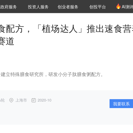
创投发布
项目推荐
核心服务
LP源计划
政府服务
投资人服务
创业者服务
创投平台
AI测
36氪Pro
VClub
VClub投资机构库
创投氪堂
城市之窗
投资机构职位推介
企业入驻
投资人认证
食配方，「植场达人」推出速食营
赛道
合建立特殊膳食研究所，研发小分子肽膳食粥配方。
-A轮
上海市
2020-10
我要联系