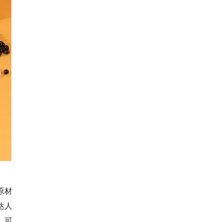
原材
达人
，可