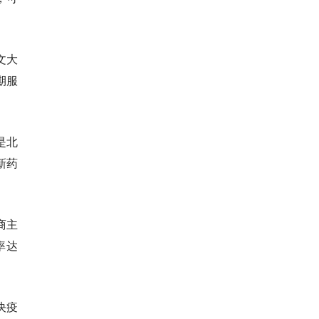
文大
期服
是北
新药
商主
率达
决疫