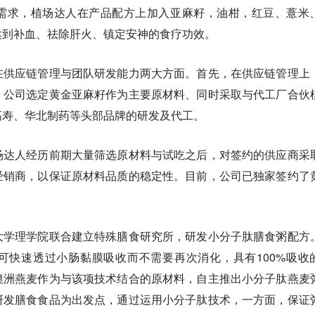
需求，植场达人在产品配方上加入亚麻籽，油柑，红豆、薏米
达到补血、祛除肝火、镇定安神的食疗功效。
在
供应链管理与团队研发能力
两大方面。首先，在供应链管理上
，公司
选定黄金亚麻籽作为主要原材料、同时采取与代工厂合伙
高寿、华北制药等头部品牌的研发及代工。
场达人经历前期大量筛选原材料与试吃之后，对签约的供应商采
经销商
，以保证原材料品质的稳定性。目前，公司已独家签约了
大学理学院联合建立特殊膳食研究所，研发小分子肽膳食粥配方
可快速透过小肠黏膜吸收而不需要再次消化，具有100%吸收
澳洲燕麦作为与该项技术结合的原材料，自主推出小分子肽燕麦
研发膳食食品为出发点，通过运用小分子肽技术，一方面，保证