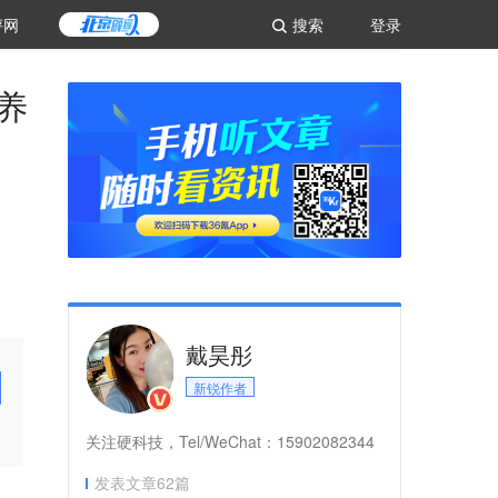
评网
搜索
登录
养
戴昊彤
新锐作者
关注硬科技，Tel/WeChat：15902082344
发表文章
62
篇