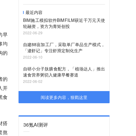
最近内容
BIM施工模拟软件BIMFILM获近千万元天使
轮融资，资方为青矩创投
2022-06-29
的早
够均
自建88亩加工厂，采取单厂单品生产模式，
「逮虾记」专注虾滑定制化生产
构的
2022-06-10
自研小分子肽膳食配方，「植场达人」推出
速食营养粥切入健康早餐赛道
者的
2022-06-02
人开
黑食
阅读更多内容，狠戳这里
材搭
36氪AI测评
繁熬