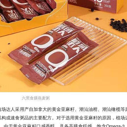
六黑食膳燕麦粥
植场达人采用产自加拿大的黄金亚麻籽、潮汕油柑、潮汕橄榄等
以构成速食粥品的主要配方。对于选用黄金亚麻籽的原因，植场
氪，由于黄金亚麻籽口感香醇，具备高膳食纤维，饱含Omega-3