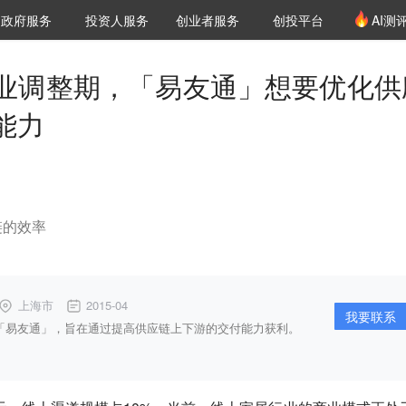
创投发布
项目推荐
核心服务
LP源计划
政府服务
投资人服务
创业者服务
创投平台
AI测
36氪Pro
VClub
VClub投资机构库
创投氪堂
城市之窗
投资机构职位推介
企业入驻
投资人认证
业调整期，「易友通」想要优化供
能力
链的效率
上海市
2015-04
我要联系
台「易友通」，旨在通过提高供应链上下游的交付能力获利。