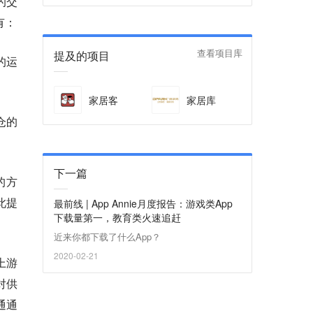
的交
力获利。
有：
提及的项目
查看项目库
的运
家居客
家居库
仓的
下一篇
的方
此提
最前线 | App Annie月度报告：游戏类App
下载量第一，教育类火速追赶
近来你都下载了什么App？
2020-02-21
上游
对供
通通