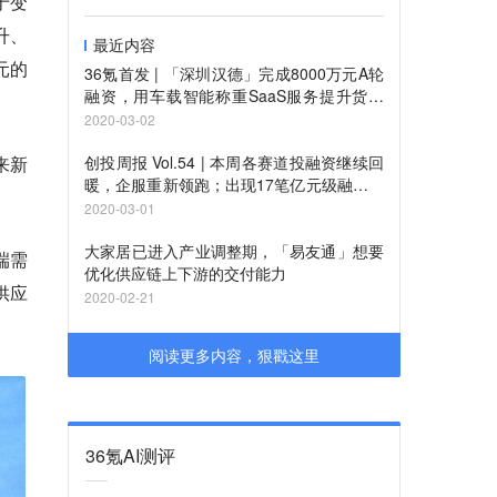
于变
升、
最近内容
元的
36氪首发 | 「深圳汉德」完成8000万元A轮
融资，用车载智能称重SaaS服务提升货物
计量与追踪效率
2020-03-02
来新
创投周报 Vol.54 | 本周各赛道投融资继续回
暖，企服重新领跑；出现17笔亿元级融资；
。
以及10个有意思项目
2020-03-01
大家居已进入产业调整期，「易友通」想要
端需
优化供应链上下游的交付能力
供应
2020-02-21
阅读更多内容，狠戳这里
36氪AI测评