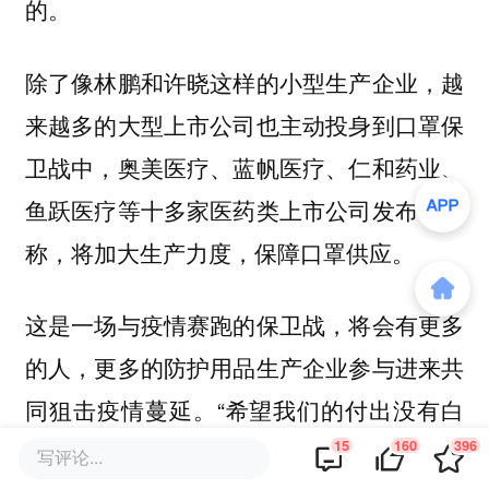
的。
除了像林鹏和许晓这样的小型生产企业，越
来越多的大型上市公司也主动投身到口罩保
卫战中，奥美医疗、蓝帆医疗、仁和药业、
鱼跃医疗等十多家医药类上市公司发布公告
称，将加大生产力度，保障口罩供应。
这是一场与疫情赛跑的保卫战，将会有更多
的人，更多的防护用品生产企业参与进来共
同狙击疫情蔓延。“希望我们的付出没有白
费，希望能够早日结束战斗。”林鹏最后说
15
160
396
写评论...