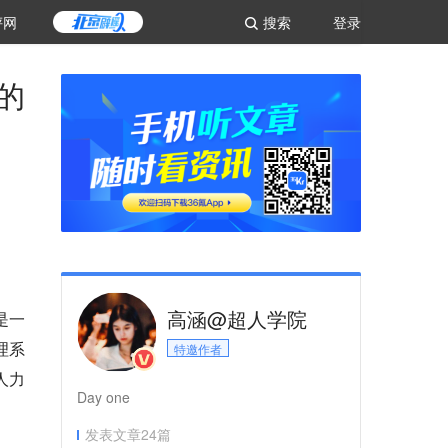
评网
搜索
登录
的
高涵@超人学院
是一
理系
特邀作者
人力
Day one
发表文章
24
篇