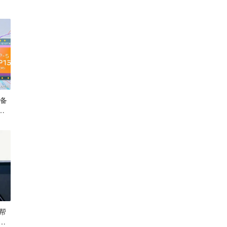
设备
获
帮
项