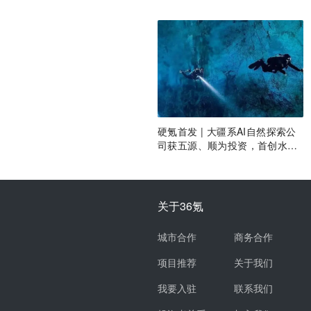
涌现新项目
硬氪首发 | 大疆系AI自然探索公
司获五源、顺为投资，首创水下
光学系统
关于36氪
城市合作
商务合作
项目推荐
关于我们
我要入驻
联系我们