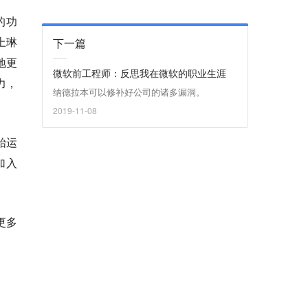
重的功
上琳
下一篇
地更
微软前工程师：反思我在微软的职业生涯
力，
纳德拉本可以修补好公司的诸多漏洞。
2019-11-08
始运
加入
更多