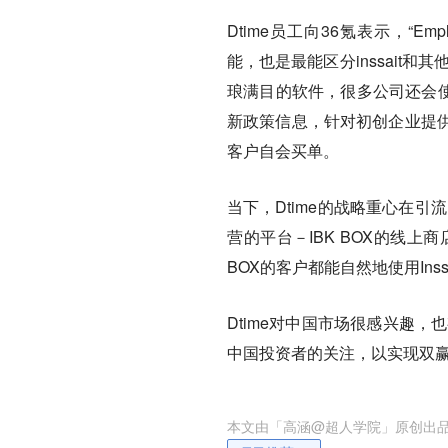
Dtime员工向36氪表示，“Employ
能，也是最能区分inssait
琅满目的软件，很多公司还会使
新政策信息，针对初创企业提
客户自会买单。
当下，Dtime的战略重心在引
营的平台－IBK BOX的线上商店
BOX的客户都能自然地使用Inssa
Dtime对中国市场很感兴趣，
中国投资者的关注，以实现双
本文由「
高涵@超人学院
」原创出