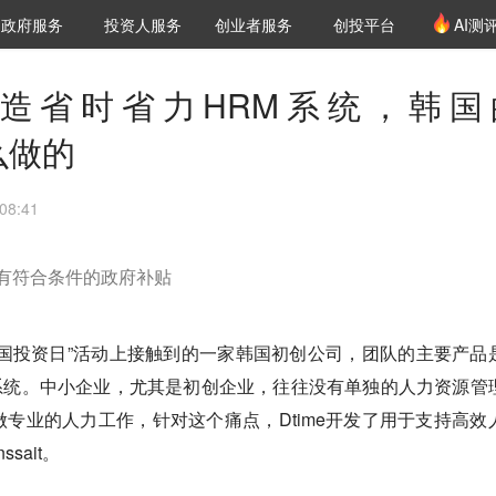
创投发布
项目推荐
核心服务
LP源计划
政府服务
投资人服务
创业者服务
创投平台
AI测
36氪Pro
VClub
VClub投资机构库
创投氪堂
城市之窗
投资机构职位推介
企业入驻
投资人认证
造省时省力HRM系统，韩国
么做的
08:41
有符合条件的政府补贴
中国投资日”活动上接触到的一家韩国初创公司，团队
的主要产品
源管理系统。中小企业，尤其是初创企业，往往没有单独的人力资源管
专业的人力工作，针对这个痛点，Dtime开发了用于支持高效
sait。