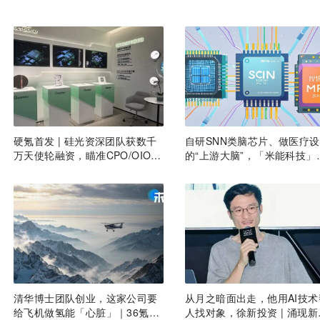
硬氪首发 | 硅光资深团队获数千
自研SNN类脑芯片、做医疗
万天使轮融资，瞄准CPO/OIO下
的“上游大脑”，「米能科技」
一代光互连解决方案
数千万元融资｜36氪首发
清华博士团队创业，这家公司要
从月之暗面出走，他用AI技术
给飞机做氢能「心脏」｜36氪首
人找对象，徐新投资 | 涌现新