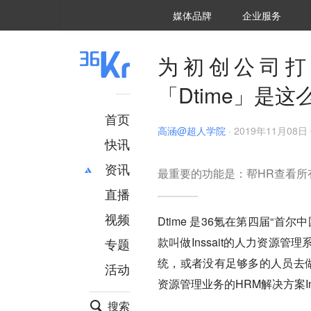
36氪Auto
数字时氪
企业号
未来消费
智能涌现
未来城市
启动Power on
媒体品牌
企业服务
企服点评
36氪出海
36氪研究院
潮生TIDE
36氪企服点评
36Kr研究院
36氪财经
职场bonus
36碳
后浪研究所
36Kr创新咨询
暗涌Waves
硬氪
氪睿研究院
为初创公司打
「Dtime」是这
首页
高涵@超人学院
·
2019年11月08日 
快讯
资讯
最重要的功能是：帮HR查看所
直播
最新
推荐
创投
财经
视频
Dtime 是36氪在
第四届“首尔
汽车
AI
款叫做Inssait的人力资
专题
科技
项目推荐
统，或者没有足够多的人员去做
活动
专精特新
安徽
资源管理业务的HRM解决方案Ins
搜索