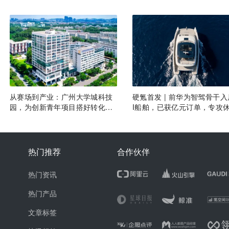
发
目
从赛场到产业：广州大学城科技
硬氪首发 | 前华为智驾骨干入
园，为创新青年项目搭好转化沃
I船舶，已获亿元订单，专攻
土
艇
热门推荐
合作伙伴
热门资讯
热门产品
文章标签