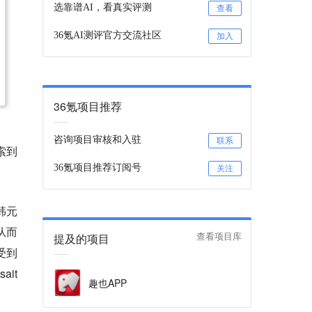
选靠谱AI，看真实评测
查看
36氪AI测评官方交流社区
加入
36氪项目推荐
咨询项目审核和入驻
联系
检索到
36氪项目推荐订阅号
关注
韩元
从而
提及的项目
查看项目库
受到
it
趣也APP