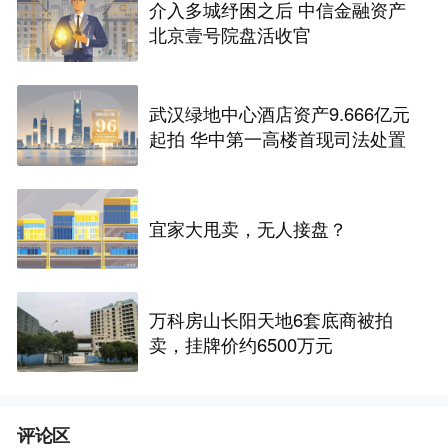
介入多城纾困之后 中信金融资产
北京壹号院盘活收官
武汉绿地中心酒店资产9.666亿元
起拍 华中第一高楼首现司法处置
宜家大甩卖，无人接盘？
万科房山长阳天地6套底商被拍
卖，挂牌价约6500万元
评论区