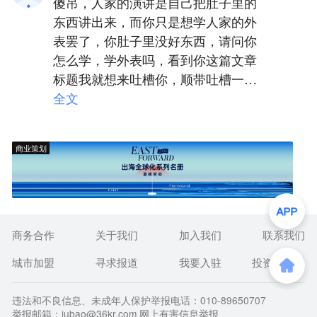
傻吊，人家的演讲是自己把肚子里的
东西讲出来，而你只是想学人家的外
表罢了，你肚子里没好东西，请问你
怎么学，学外表吗，看到你这篇文章
标题我就想来吐槽你，顺带吐槽一下
36K现在的文章要求这么低了吗
全文
商业策划
商务合作
关于我们
加入我们
联系我们
城市加盟
寻求报道
我要入驻
投资者关系
违法和不良信息、未成年人保护举报电话：010-89650707
举报邮箱：jubao@36kr.com 网上有害信息举报