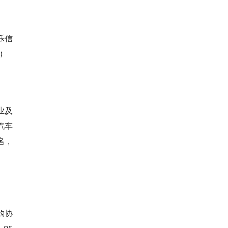
乐信
技）
业及
汽车
名，
购协