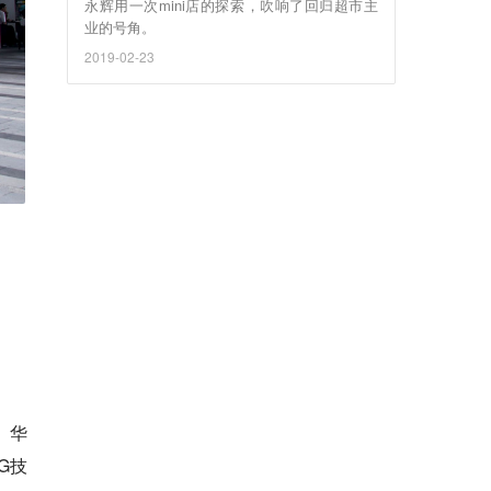
永辉用一次mini店的探索，吹响了回归超市主
业的号角。
2019-02-23
。华
G技