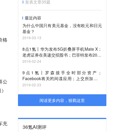
发表文章
35
篇
最近内容
为什么中国只有美元基金，没有欧元和日元
基金？
2019-03-13
价格
。
8点1氪丨华为发布5G折叠屏手机Mate X；
老虎证券在美递交招股书；巴菲特发布2019
年致股东信
2019-02-24
9点1氪丨罗森接手全时部分资产；
Facebook将关闭间谍应用；上交所加速推
算公
进科创板
2019-02-23
道）
阅读更多内容，狠戳这里
车充
36氪AI测评