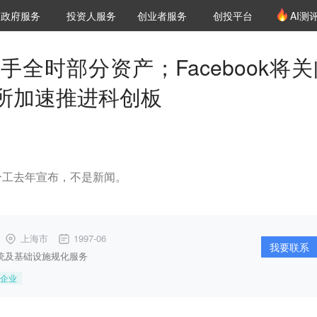
创投发布
项目推荐
核心服务
LP源计划
政府服务
投资人服务
创业者服务
创投平台
AI测
36氪Pro
VClub
VClub投资机构库
创投氪堂
城市之窗
投资机构职位推介
企业入驻
投资人认证
手全时部分资产；Facebook将关
所加速推进科创板
分工去年宣布，不是新闻。
上海市
1997-06
我要联系
统及基础设施规化服务
企业