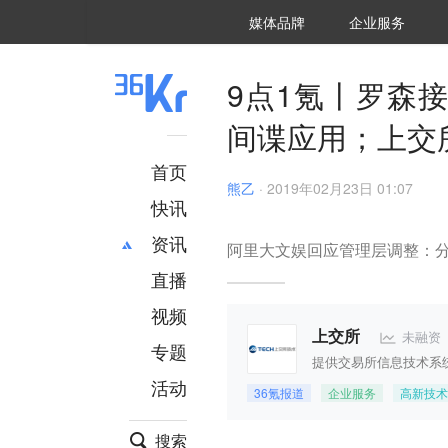
36氪Auto
数字时氪
企业号
未来消费
智能涌现
未来城市
启动Power on
媒体品牌
企业服务
企服点评
36氪出海
36氪研究院
潮生TIDE
36氪企服点评
36Kr研究院
36氪财经
职场bonus
36碳
后浪研究所
36Kr创新咨询
暗涌Waves
硬氪
氪睿研究院
9点1氪丨罗森接
间谍应用；上交
首页
熊乙
·
2019年02月23日 01:07
快讯
资讯
阿里大文娱回应管理层调整：
直播
最新
推荐
创投
财经
视频
汽车
AI
未融资
上交所
专题
科技
项目推荐
提供交易所信息技术系
活动
专精特新
安徽
36氪报道
企业服务
高新技术
搜索