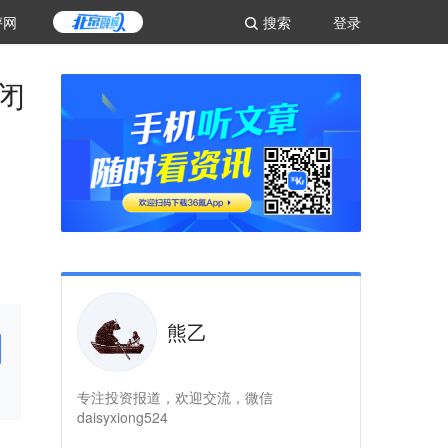
评网
搜索
登录
闭
熊乙
专注投资报道，欢迎交流，微信
daisyxiong524