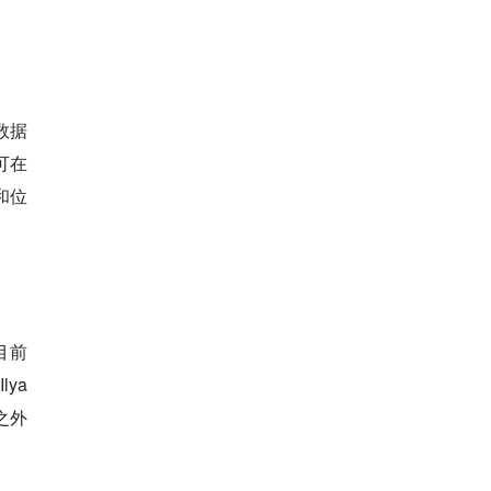
数据
可在
和位
目前
ya
之外