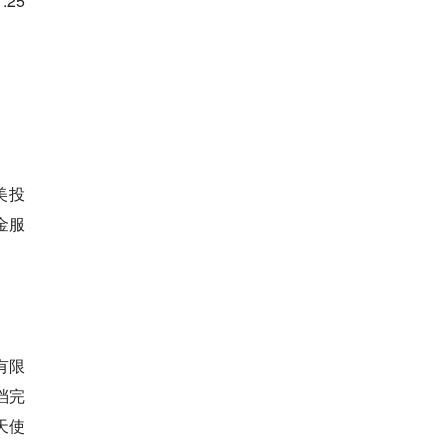
25
美投
金服
有限
档完
天使