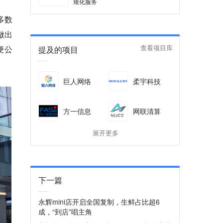
规化服务
多数
做出
便公
提及的项目
查看项目库
巨人网络
柔宇科技
方一信息
网联清算
展开更多
下一篇
永辉mini店开启全国复制，生鲜占比超6
成，“到店”唱主角