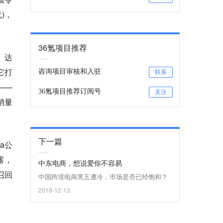
)，
36氪项目推荐
）达
它打
咨询项目审核和入驻
联系
——
36氪项目推荐订阅号
关注
销量
下一篇
a公
露，
中东电商，想说爱你不容易
召回
中国跨境电商黑五遭冷，市场是否已经饱和？
2018-12-13