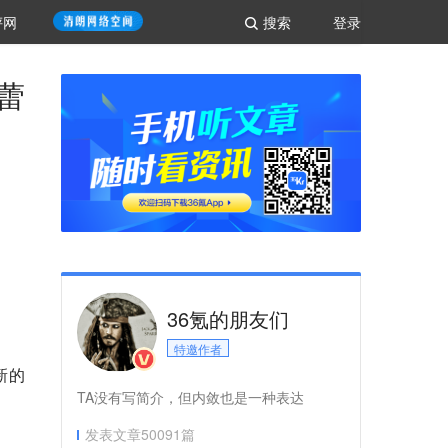
评网
搜索
登录
蕾
36氪的朋友们
特邀作者
新的
TA没有写简介，但内敛也是一种表达
发表文章
50091
篇