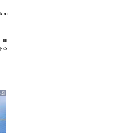
am
，而
个全
专题