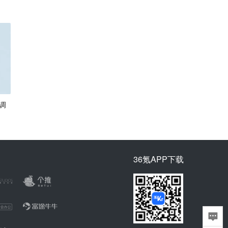
调
36氪APP下载