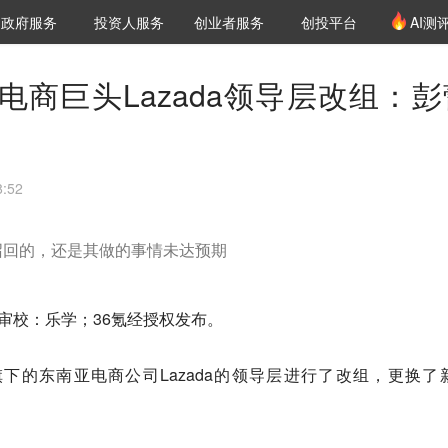
创投发布
项目推荐
核心服务
LP源计划
政府服务
投资人服务
创业者服务
创投平台
AI测
36氪Pro
VClub
VClub投资机构库
创投氪堂
城市之窗
投资机构职位推介
企业入驻
投资人认证
电商巨头Lazada领导层改组：彭
:52
召回的，还是其做的事情未达预期
，审校：乐学；36氪经授权发布。
下的东南亚电商公司Lazada的领导层进行了改组，更换了