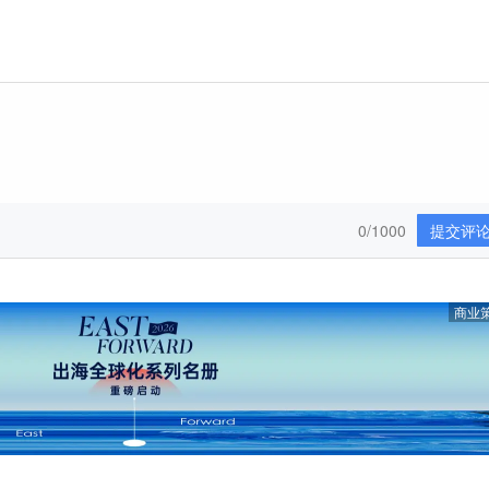
加 Infinite913 微信，烦请备注姓名+公司+职位。
0/1000
提交评
商业