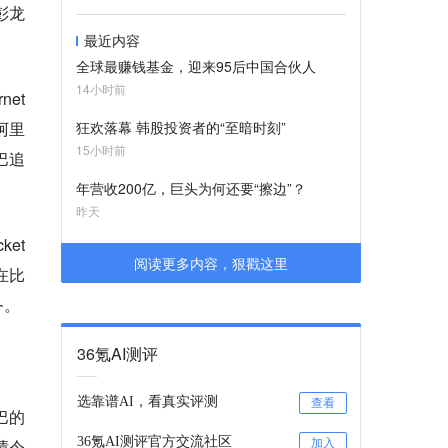
彭龙
最近内容
全球最赚钱基金，迎来95后中国合伙人
14小时前
net
阿里
狂欢落幕 韩股投资者的“至暗时刻”
15小时前
巴追
年营收200亿，巨头为何还要“擦边”？
昨天
et
阅读更多内容，狠戳这里
并在比
务。
36氪AI测评
选靠谱AI，看真实评测
查看
巴的
36氪AI测评官方交流社区
绩令
加入