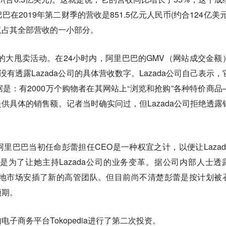
在2019年第二财季的营收是851.5亿元人民币(约合124亿美元
仅占其全部营收的一小部分。
棍节的大甩卖活动。在24小时内，阿里巴巴的GMV（网站成交金额
没有透露Lazada公司的具体营收数字。Lazada公司自己表示，
是：有2000万个购物者在其网站上“浏览和抢购”各种特价商品
供具体的销售额。记者当时确实问过，但Lazada公司拒绝透露
里巴巴当初任命彭蕾担任CEO是一种权宜之计，以便让Lazad
是为了让她主持Lazada公司的业务变革。据公司内部人士透
多当地市场安插了新的高管团队。但目前尚不清楚彭蕾是按计划被
预期。
子商务平台Tokopedia进行了第二次投资。