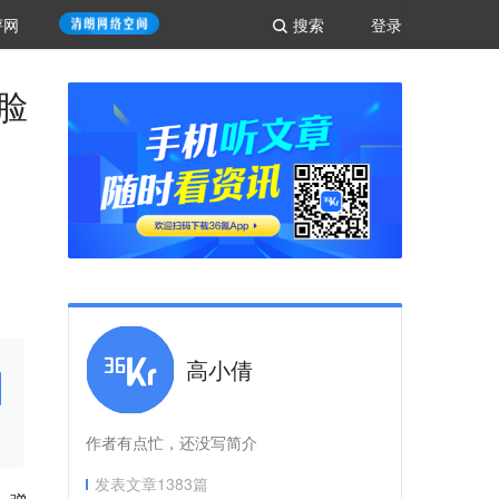
评网
搜索
登录
脸
高小倩
作者有点忙，还没写简介
发表文章
1383
篇