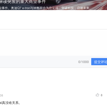
，解读突发的重大商业事件
件。奥迪Q7 e-tron与36氪联合为您呈现，突破科技，启迪未来。
0/1000
提交评
8
-08
i真没啥关系。