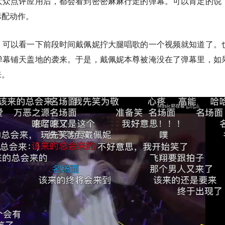
大众点评应用后，都会看到密密麻麻行走的弹幕。可以肯定的说
标配动作。
，可以看一下前段时间戴佩妮拧大腿唱歌的一个视频就知道了。
弹幕铺天盖地的袭来。于是，戴佩妮本尊被淹没在了弹幕里，如
来。