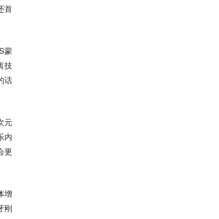
还首
S蒙
离技
的话
次元
乐内
会更
体增
牙刚