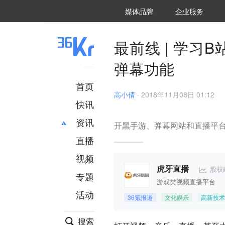
36氪Auto
数字时氪
企业号
未来消费
智能涌现
未来城市
启动Power on
媒体品牌
企业服务
企服点评
36氪出海
36氪研究院
潮生TIDE
36氪企服点评
36Kr研究院
36氪财经
职场bonus
36碳
后浪研究所
36Kr创新咨询
暗涌Waves
硬氪
氪睿研究院
最前线 | 学
弹幕功能
首页
高小倩
·
2018年11月08日 01:12
快讯
资讯
开黑手游、弹幕网站和直播平台
直播
最新
推荐
创投
财经
视频
汽车
AI
股权
虎牙直播
专题
科技
项目推荐
游戏类视频直播平台
活动
专精特新
安徽
36氪报道
文化娱乐
高新技术
搜索