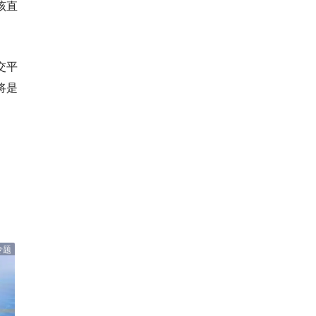
该直
交平
将是
专题