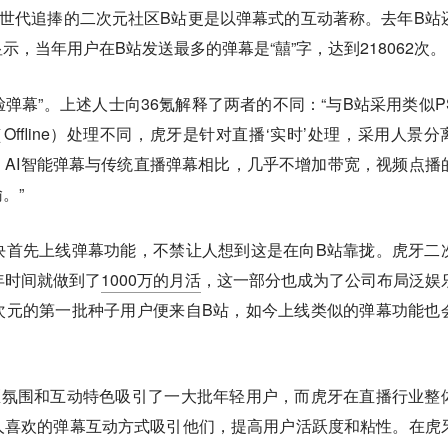
世代追捧的二次元社区B站更是以弹幕式的互动著称。去年B站
，当年用户在B站发送最多的弹幕是“囍”字，达到218062次。
脸弹幕”。上述人士向36氪解释了两者的不同：“与B站采用类似P
Offline）处理不同，虎牙是针对直播‘实时’处理，采用人景分
AI智能弹幕与传统直播弹幕相比，几乎不增加带宽，视频点播
。”
块首先上线弹幕功能，不禁让人想到这是在向B站靠拢。虎牙二
年时间就做到了
1000万的月活
，这一部分也成为了公司布局泛娱
次元的第一批种子用户便来自B站，如今上线类似的弹幕功能也
区氛围和互动特色吸引了一大批年轻用户，而虎牙在直播行业整
人喜欢的弹幕互动方式吸引他们，提高用户活跃度和粘性。在虎