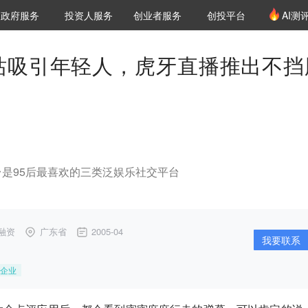
创投发布
项目推荐
核心服务
LP源计划
政府服务
投资人服务
创业者服务
创投平台
AI测
36氪Pro
VClub
VClub投资机构库
创投氪堂
城市之窗
投资机构职位推介
企业入驻
投资人认证
习B站吸引年轻人，虎牙直播推出不挡
是95后最喜欢的三类泛娱乐社交平台
融资
广东省
2005-04
我要联系
企业