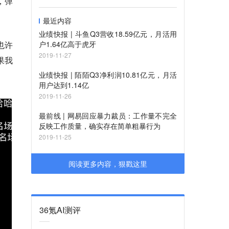
，弹
最近内容
业绩快报 | ​斗鱼Q3营收18.59亿元，月活用
也许
户1.64亿高于虎牙
2019-11-27
果我
业绩快报 | 陌陌Q3净利润10.81亿元，月活
用户达到1.14亿
2019-11-26
最前线 | 网易回应暴力裁员：工作量不完全
反映工作质量，确实存在简单粗暴行为
2019-11-25
阅读更多内容，狠戳这里
36氪AI测评