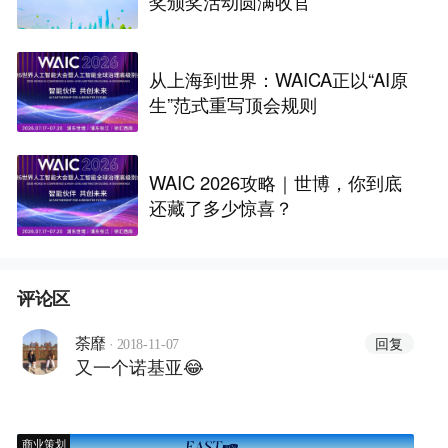
奖颁奖活动圆满收官
从上海到世界：WAICA正以“AI原
生”范式重写顶会规则
WAIC 2026攻略｜世博，你到底
还藏了多少惊喜？
评论区
·
回复
荼靡
2018-11-07
又一个诺基亚😂
商业策划