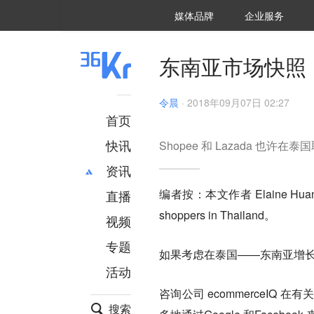
36氪Auto
数字时氪
企业号
未来消费
智能涌现
未来城市
启动Power on
媒体品牌
企业服务
企服点评
36氪出海
36氪研究院
潮生TIDE
36氪企服点评
36Kr研究院
36氪财经
职场bonus
36碳
后浪研究所
36Kr创新咨询
暗涌Waves
硬氪
氪睿研究院
东南亚市场快照
令晨
·
2018年09月07日 02:27
首页
快讯
Shopee 和 Lazada 也许在
资讯
编者按：本文作者
Elaine Hua
直播
最新
推荐
shoppers in Thailand
。
创投
财经
视频
汽车
AI
专题
如果考虑在泰国——东南亚增
科技
项目推荐
活动
专精特新
安徽
咨询公司 ecommerceI
搜索