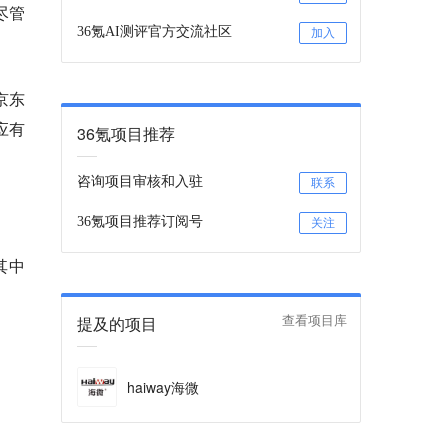
尽管
36氪AI测评官方交流社区
加入
司京东
里应有
36氪项目推荐
咨询项目审核和入驻
联系
36氪项目推荐订阅号
关注
其中
提及的项目
查看项目库
haiway海微