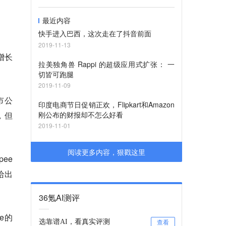
最近内容
快手进入巴西，这次走在了抖音前面
2019-11-13
增长
拉美独角兽 Rappi 的超级应用式扩张： 一
切皆可跑腿
2019-11-09
市公
印度电商节日促销正欢，Flipkart和Amazon
，但
刚公布的财报却不怎么好看
2019-11-01
阅读更多内容，狠戳这里
ee
给出
。
36氪AI测评
e的
选靠谱AI，看真实评测
查看