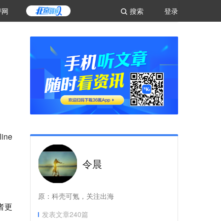
评网
搜索
登录
line
令晨
。
原：科壳可氪，关注出海
者更
发表文章
240
篇