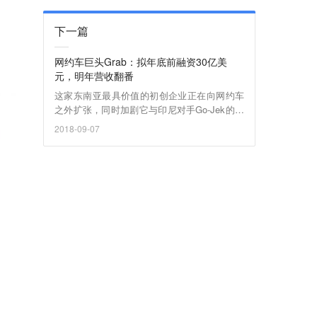
下一篇
网约车巨头Grab：拟年底前融资30亿美
元，明年营收翻番
这家东南亚最具价值的初创企业正在向网约车
之外扩张，同时加剧它与印尼对手Go-Jek的竞
争。
2018-09-07