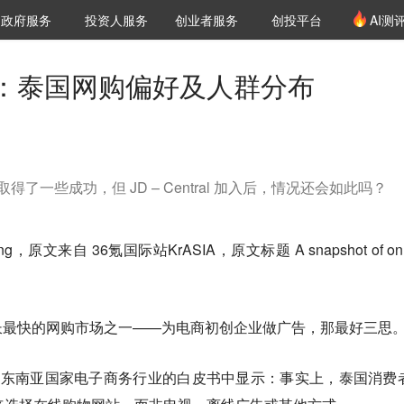
创投发布
项目推荐
核心服务
LP源计划
政府服务
投资人服务
创业者服务
创投平台
AI测
36氪Pro
VClub
VClub投资机构库
创投氪堂
城市之窗
投资机构职位推介
企业入驻
投资人认证
：泰国网购偏好及人群分布
泰国取得了一些成功，但 JD – Central 加入后，情况还会如此吗？
ng
，原文来自
36氪国际站KrASIA
，原文标题
A snapshot of on
长最快的网购市场之一——为电商初创企业做广告，那最好三思
Q 在有关东南亚国家电子商务行业的白皮书中显示：事实上，泰国消费