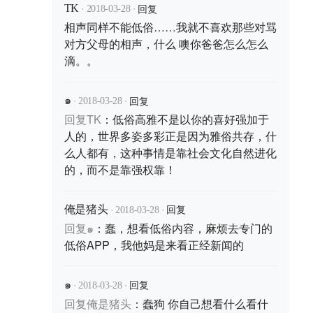
·
·
回复
TK
2018-03-28
相声同样不能低俗……我就不喜欢那些对骂
对方父母的相声，什么 噢你爸爸怎么怎么
滴。。
·
·
回复
๑
2018-03-28
回复
TK
：
低俗高雅不是以你的喜好强加于
人的，世界多姿多彩正是因为雅俗共存，什
么人都有，这种事情是靠社会文化自然进化
的，而不是靠强权靠！
·
·
回复
俺是猪头
2018-03-28
回复
๑
：
蠢，想看低俗内容，麻烦去专门的
低俗APP，我他妈是来看正经新闻的
·
·
回复
๑
2018-03-28
回复
俺是猪头
：
蠢狗 你自己想看什么看什