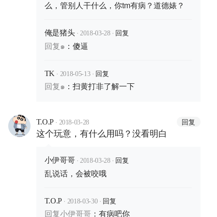
么，管别人干什么，你tm有病？道德婊？
·
·
回复
俺是猪头
2018-03-28
回复
๑
：
傻逼
·
·
回复
TK
2018-05-13
回复
๑
：
扫黄打非了解一下
·
回复
T.O.P
2018-03-28
这个玩意，有什么用吗？没看明白
·
·
回复
小伊哥哥
2018-03-28
乱说话，会被咬哦
·
·
回复
T.O.P
2018-03-30
回复
小伊哥哥
：
有病吧你