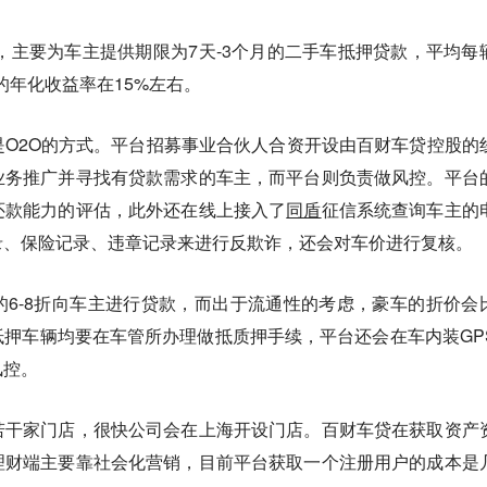
线，主要为车主提供期限为7天-3个月的二手车抵押贷款，平均每
的年化收益率在15%左右。
O2O的方式。平台招募事业合伙人合资开设由百财车贷控股的
业务推广并寻找有贷款需求的车主，而平台则负责做风控。平台
还款能力的评估，此外还在线上接入了
同盾
征信系统查询车主的
录、保险记录、违章记录来进行反欺诈，还会对车价进行复核。
6-8折向车主进行贷款，而出于流通性的考虑，豪车的折价会
押车辆均要在车管所办理做抵质押手续，平台还会在车内装GP
风控。
若干家门店，很快公司会在上海开设门店。百财车贷在获取资产
理财端主要靠社会化营销，目前平台获取一个注册用户的成本是