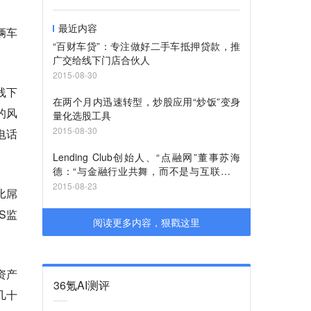
最近内容
辆车
“百财车贷”：专注做好二手车抵押贷款，推
广交给线下门店合伙人
2015-08-30
线下
在两个月内迅速转型，炒股应用“炒饭”变身
的风
量化选股工具
2015-08-30
电话
Lending Club创始人、“点融网”董事苏海
德：“与金融行业共舞，而不是与互联网企
业走到一起”
2015-08-23
比屌
S监
阅读更多内容，狠戳这里
资产
36氪AI测评
几十