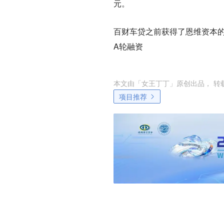
元。
百财车贷之前获得了恩维资本的1
A轮融资
本文由「
女王丁丁
」原创出品， 
项目推荐