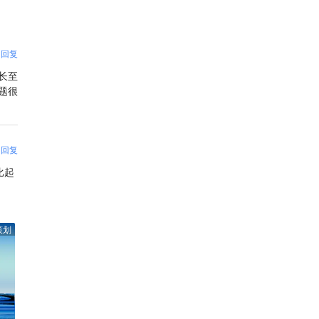
回复
长至
题很
回复
比起
策划