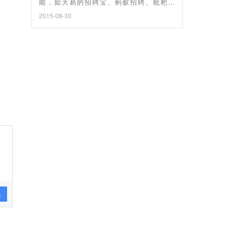
能，如大易的招聘宝、蚂蚁招聘、枇杷派
等。“找萝卜” 目前功能上最明显的区别是，补
2015-08-30
贴智联、前程、58 同城、赶集等渠道，HR 免
登录职位发布。
论