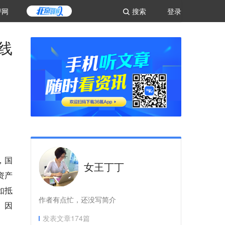
评网
搜索
登录
线
，国
女王丁丁
资产
如抵
作者有点忙，还没写简介
。因
发表文章
174
篇