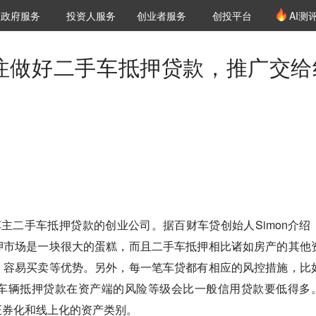
创投发布
项目推荐
核心服务
LP源计划
政府服务
投资人服务
创业者服务
创投平台
AI测
36氪Pro
VClub
VClub投资机构库
创投氪堂
城市之窗
投资机构职位推介
企业入驻
投资人认证
专注做好二手车抵押贷款，推广交给
车主二手车抵押贷款的创业公司。据百财车贷创始人Simon介绍
押市场是一块很大的蛋糕，而且二手车抵押相比诸如房产的其他
、容易买卖等优势。另外，每一笔车贷都有相应的风控措施，比
以车辆抵押贷款在资产端的风险等级会比一般信用贷款要低得多
证券化和线上化的资产类别。