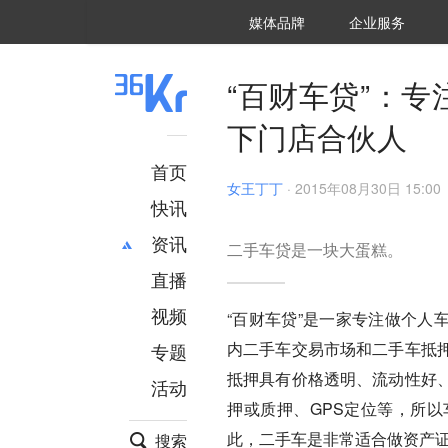
36氪Auto
数字时氪
企业号
未来消费
智能涌现
未来城市
启动Power on
媒体品牌
企业服务
企服点评
36氪出海
36氪研究院
潮生TIDE
36氪企服点评
36Kr研究院
36氪财经
职场bonus
36碳
后浪研究所
36Kr创新咨询
暗涌Waves
硬氪
氪睿研究院
“百财车贷”：
下门店合伙人
首页
女王丁丁
·
2015年08月30日 15:00
快讯
资讯
二手车贷是一块大蛋糕。
直播
最新
推荐
创投
财经
视频
“百财车贷”是一家专注做个人
汽车
AI
内二手车交易市场和二手车抵
专题
科技
项目推荐
抵押具有价格透明、流动性好
活动
专精特新
安徽
押或质押、GPS定位等，所
此，二手车是非常适合做资产
搜索