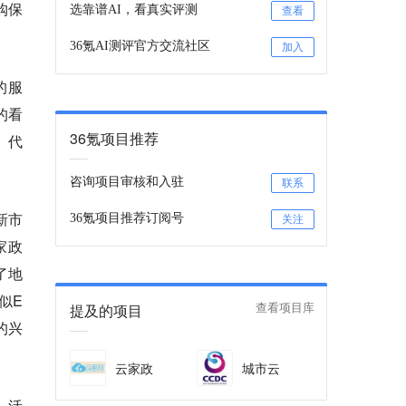
购保
选靠谱AI，看真实评测
查看
36氪AI测评官方交流社区
加入
的服
的看
36氪项目推荐
、代
咨询项目审核和入驻
联系
新市
36氪项目推荐订阅号
关注
家政
了地
似E
提及的项目
查看项目库
的兴
云家政
城市云
，活