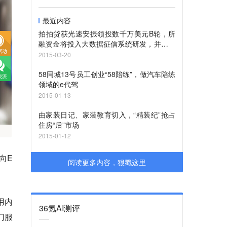
最近内容
拍拍贷获光速安振领投数千万美元B轮，所
融资金将投入大数据征信系统研发，并将继
续坚持纯线上模式
2015-03-20
58同城13号员工创业“58陪练”，做汽车陪练
领域的e代驾
2015-01-13
由家装日记、家装教育切入，“精装纪”抢占
住房“后”市场
2015-01-12
向E
阅读更多内容，狠戳这里
用内
36氪AI测评
门服