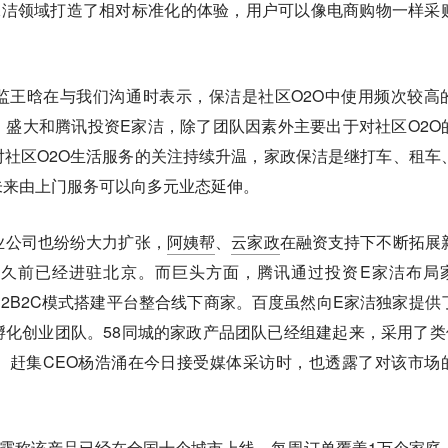
保洁领域打造了相对标准化的体验，用户可以像电商购物一样采
监王晗在与我们沟通时表示，保洁是社区O2O中使用频次较高
盛大和腾讯投资E家洁，除了团队因素外主要出于对社区O2O
社区O2O生活服务的关注持续升温，家政保洁是继打车、租车
未来由上门服务可以向多元业态延伸。
业公司也纷纷大力扩张，
阿姨帮
、
云家政
在融资支持下不断拓展
久前已经进驻北京。而巨头方面，腾讯通过投资E家洁布局
B2B2C模式搭建平台整合线下商家。百度虽然向E家洁独家提供
化创业团队。58同城的家政产品团队已经组建起来，采用了类
。赶集CEO杨浩涌在今日接受媒体采访时，也透露了对该市场
露称该产品已经在全国十个城市上线，每周订单覆盖1万个家庭