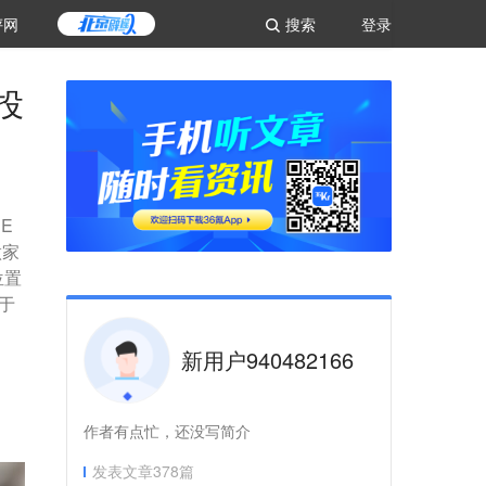
评网
搜索
登录
投
E
做家
位置
于
新用户940482166
作者有点忙，还没写简介
发表文章
378
篇