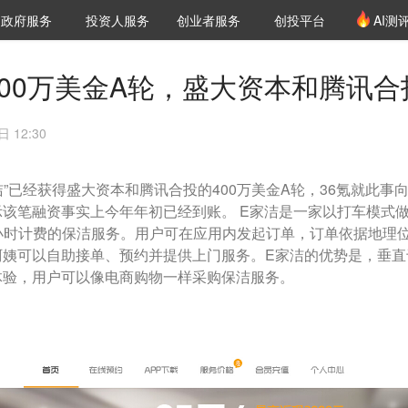
创投发布
项目推荐
核心服务
LP源计划
政府服务
投资人服务
创业者服务
创投平台
AI测
36氪Pro
VClub
VClub投资机构库
创投氪堂
城市之窗
投资机构职位推介
企业入驻
投资人认证
400万美金A轮，盛大资本和腾讯合
 12:30
洁”已经获得盛大资本和腾讯合投的400万美金A轮，36氪就此事向
该笔融资事实上今年年初已经到账。 E家洁是一家以打车模式
小时计费的保洁服务。用户可在应用内发起订单，订单依据地理
阿姨可以自助接单、预约并提供上门服务。E家洁的优势是，垂直
体验，用户可以像电商购物一样采购保洁服务。