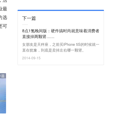
业最
的选
下一篇
还可
8点1氪晚间版：硬件搞时尚就意味着消费者
直接掉两颗肾……
女朋友是天秤座，之前买iPhone 5S的时候就一
直在犹豫，到底是卖掉左右哪一颗肾。
2014-09-15
专题