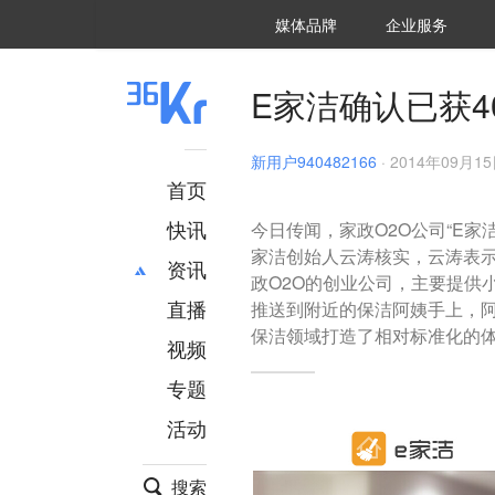
36氪Auto
数字时氪
企业号
未来消费
智能涌现
未来城市
启动Power on
媒体品牌
企业服务
企服点评
36氪出海
36氪研究院
潮生TIDE
36氪企服点评
36Kr研究院
36氪财经
职场bonus
36碳
后浪研究所
36Kr创新咨询
暗涌Waves
硬氪
氪睿研究院
E家洁确认已获
新用户940482166
·
2014年09月15日
首页
快讯
今日传闻，家政O2O公司“E家
家洁创始人云涛核实，云涛表示
资讯
政O2O的创业公司，主要提供
直播
最新
推荐
推送到附近的保洁阿姨手上，
保洁领域打造了相对标准化的
创投
财经
视频
汽车
AI
专题
科技
项目推荐
活动
专精特新
安徽
搜索