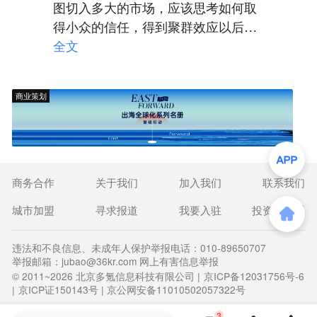
图切入多大的市场，应该思考如何取
得小众的信任，得到聚群效应以后，
再逐步强大起来，这一点现在插画类
全文
的我倒是见到一个很不错的
商业策划
商务合作
关于我们
加入我们
联系我们
城市加盟
寻求报道
我要入驻
投资者关系
违法和不良信息、未成年人保护举报电话：010-89650707
举报邮箱：jubao@36kr.com 网上有害信息举报
© 2011~
2026
北京多氪信息科技有限公司 |
京ICP备12031756号-6
|
京ICP证150143号
| 京公网安备11010502057322号
3