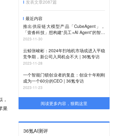
发表文章
2087
篇
最近内容
推出供应链大模型产品「CubeAgent」，
「壹沓科技」想构建“员工+AI Agent”的智能
办公方式 | 新科技创业
2023-11-30
云鲸张峻彬：2024年扫地机市场或进入平稳
竞争期，新公司入局机会不大 | 36氪专访
2023-11-28
一个智能门锁创业者的复盘：创业十年刚刚
成为一个60分的CEO | 36氪专访
2023-11-23
类似，
阅读更多内容，狠戳这里
苹果
36氪AI测评