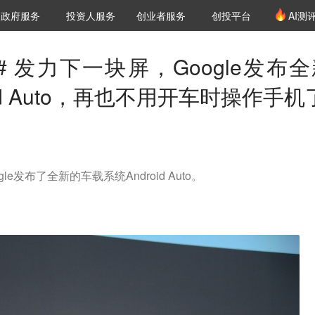
创投发布
项目推荐
核心服务
LP源计划
政府服务
投资人服务
创业者服务
创投平台
AI测
36氪Pro
VClub
VClub投资机构库
创投氪堂
城市之窗
投资机构职位推介
企业入驻
投资人认证
014# 发力下一块屏，Google发布
id Auto，再也不用开车时操作手机
ogle发布了全新的车载系统Android Auto。