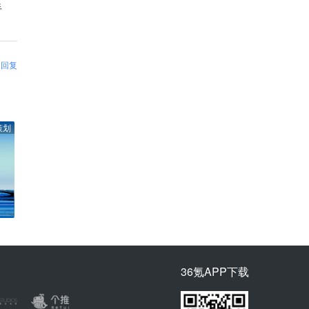
手
回复
策划
36氪APP下载