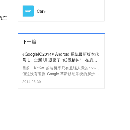
Car+
汽车
下一篇
#GoogleIO2014# Android 系统最新版本代
号 L，全新 UI 凝聚了 “纸墨精神”，在扁平
化视效更进一步
目前，KitKat 的装机率只有差强人意的15%，
但这没有阻挡 Google 革新移动系统的脚步。
Sundar Pichai 在 Google I/O 2014 大会上推出
2014-06-30
了代号 L 的新 Android 系统——它带来了全新
的UI——隐藏在背后的设计语言是 Material De
sign——核心是颜色和简单——它所展现的视
效既不像Holo 那样暗沉，也不像iOS那样大量
使用半透明的材质，总体透着一股更加扁平化
的气质，比如圆润的设计元素、更加柔和的界
面边缘。