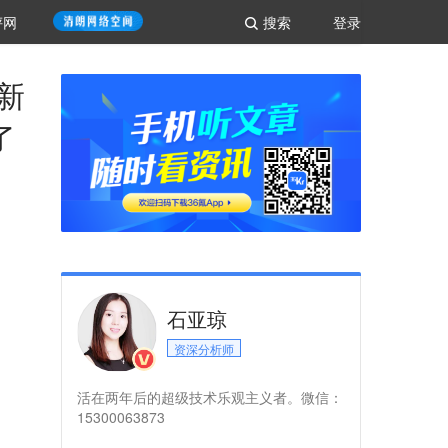
评网
搜索
登录
全新
了
石亚琼
资深分析师
活在两年后的超级技术乐观主义者。微信：
15300063873