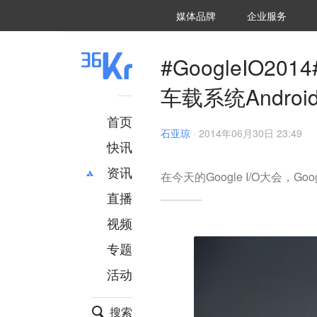
36氪Auto
数字时氪
企业号
未来消费
智能涌现
未来城市
启动Power on
媒体品牌
企业服务
企服点评
36氪出海
36氪研究院
潮生TIDE
36氪企服点评
36Kr研究院
36氪财经
职场bonus
36碳
后浪研究所
36Kr创新咨询
暗涌Waves
硬氪
氪睿研究院
#GoogleIO2
车载系统Andro
首页
石亚琼
·
2014年06月30日 23:49
快讯
资讯
在今天的Google I/O大会，Go
直播
最新
推荐
创投
财经
视频
汽车
AI
专题
科技
项目推荐
活动
专精特新
安徽
搜索