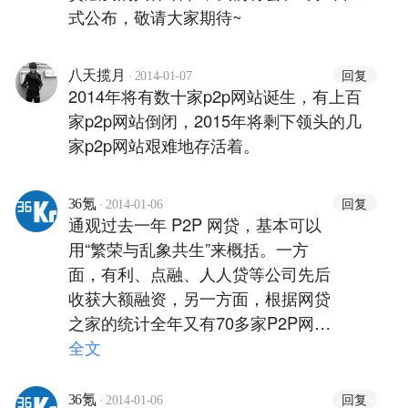
式公布，敬请大家期待~
·
回复
八天揽月
2014-01-07
2014年将有数十家p2p网站诞生，有上百
家p2p网站倒闭，2015年将剩下领头的几
家p2p网站艰难地存活着。
·
回复
36氪
2014-01-06
通观过去一年 P2P 网贷，基本可以
用“繁荣与乱象共生”来概括。一方
面，有利、点融、人人贷等公司先后
收获大额融资，另一方面，根据网贷
之家的统计全年又有70多家P2P网站
倒闭。2014年又将是怎样的图景呢
全文
·
回复
36氪
2014-01-06