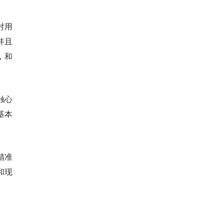
对用
并且
，和
触心
基本
精准
和现