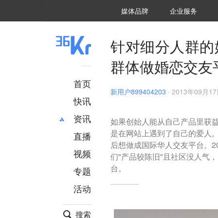
36氪Auto
数字时氪
企业号
未来消费
智能涌现
未来城市
启动Power on
媒体品牌
企业服务
企服点评
36氪出海
36氪研究院
潮生TIDE
36氪企服点评
36Kr研究院
36氪财经
职场bonus
36碳
后浪研究所
36Kr创新咨询
暗涌Waves
硬氪
氪睿研究院
针对细分人群的
群体做婚恋交友平
首页
新用户899404203
·
2013年09月17日
快讯
资讯
如果创始人能从自己产品里获
是在网站上遇到了自己的爱人
直播
最新
推荐
后想做成国际华人交友平台。2
创投
财经
视频
们"产品较陈旧"且社区没人气
汽车
AI
台。
专题
科技
项目推荐
活动
专精特新
安徽
搜索