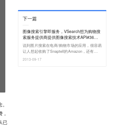
下一篇
图像搜索引擎即服务，VSearch想为购物搜
索服务提供商提供图像搜索技术API#36氪
开放日硅谷站#
说到图片搜索在电商/购物市场的应用，很容易
让人想起收购了Snaptell的Amazon，还有从天
使轮起就向淘淘搜投资的淘宝。对于巨头来
2013-09-17
说，他们有资金和实力来投资甚至收购一家做
图片搜索技术的创业公司，并将其收归麾下。
但如果要自行开发图像搜索引擎，对中小型电
商或相关服务的提供商来说是一件不现实的
事。
念。
费，
队已