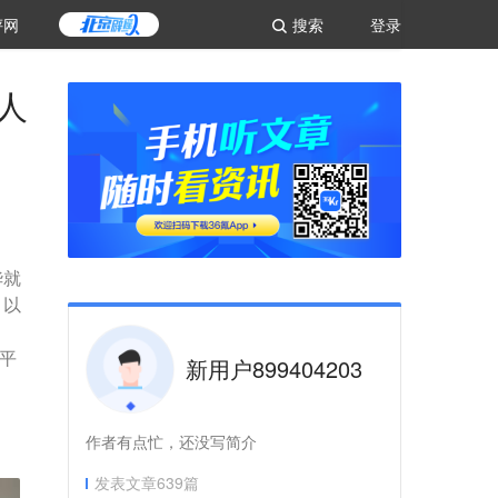
评网
搜索
登录
人
华就
，以
平
新用户899404203
作者有点忙，还没写简介
发表文章
639
篇