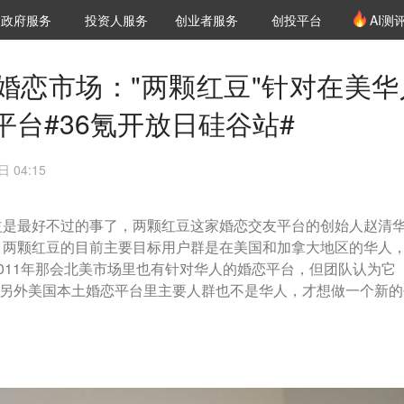
创投发布
项目推荐
核心服务
LP源计划
政府服务
投资人服务
创业者服务
创投平台
AI测
36氪Pro
VClub
VClub投资机构库
创投氪堂
城市之窗
投资机构职位推介
企业入驻
投资人认证
婚恋市场："两颗红豆"针对在美华
台#36氪开放日硅谷站#
 04:15
益是最好不过的事了，两颗红豆这家婚恋交友平台的创始人赵清
。两颗红豆的目前主要目标用户群是在美国和加拿大地区的华人
011年那会北美市场里也有针对华人的婚恋平台，但团队认为它
，另外美国本土婚恋平台里主要人群也不是华人，才想做一个新的