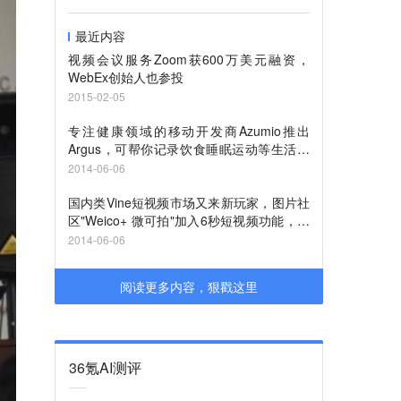
最近内容
视频会议服务Zoom获600万美元融资，
WebEx创始人也参投
2015-02-05
专注健康领域的移动开发商Azumio推出
Argus，可帮你记录饮食睡眠运动等生活的
方方面面
2014-06-06
国内类Vine短视频市场又来新玩家，图片社
区"Weico+ 微可拍"加入6秒短视频功能，同
时上线微可拍的Android版
2014-06-06
阅读更多内容，狠戳这里
36氪AI测评