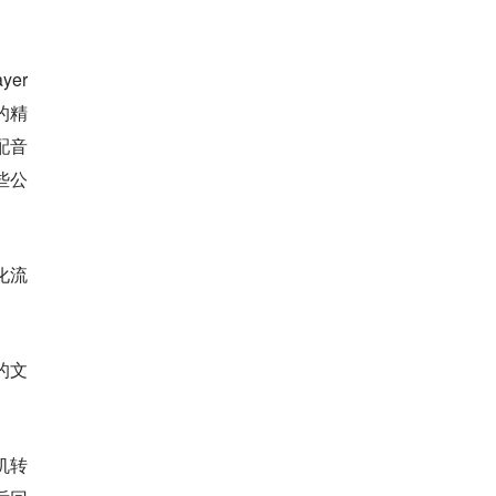
yer
的精
配音
些公
化流
的文
手机转