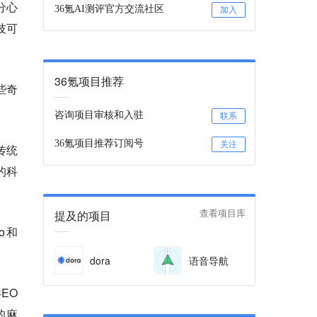
分心
36氪AI测评官方交流社区
加入
技可
36氪项目推荐
些奇
咨询项目审核和入驻
联系
36氪项目推荐订阅号
关注
传统
的科
提及的项目
查看项目库
o和
dora
语音导航
EO
的麻