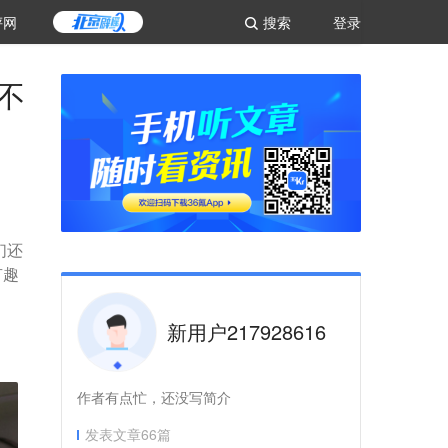
评网
搜索
登录
不
们还
有趣
新用户217928616
作者有点忙，还没写简介
发表文章
66
篇