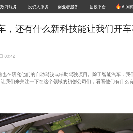
创投发布
项目推荐
核心服务
LP源计划
政府服务
投资人服务
创业者服务
创投平台
AI测
36氪Pro
VClub
VClub投资机构库
创投氪堂
城市之窗
投资机构职位推介
企业入驻
投资人认证
车，还有什么新科技能让我们开车
 03:42
、奥迪也在研究他们的自动驾驶或辅助驾驶项目。除了智能汽车，我
？让我们来关注一下在这个领域的初创公司们，看看他们有什么