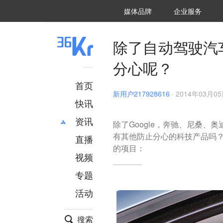
36氪Auto
数字时氪
企业号
未来消费
智能涌现
未来城市
启动Power on
媒体品牌
企业服务
企服点评
36氪出海
36氪研究院
潮生TIDE
36氪企服点评
36Kr研究院
36氪财经
职场bonus
36碳
后浪研究所
36Kr创新咨询
暗涌Waves
硬氪
氪睿研究院
除了自动驾驶汽
分心呢？
首页
新用户217928616
·
2014年03月05日
快讯
资讯
除了Google，奔驰、尼桑
有其他防止分心的科技产品吗
直播
最新
推荐
的项目：
创投
财经
视频
汽车
AI
专题
科技
项目推荐
活动
专精特新
安徽
搜索