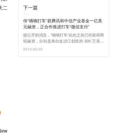
下一篇
天二
传“嘀嘀打车”获腾讯和中信产业基金一亿美
元融资，正合作推进打车“微信支付”
据公开的消息，“嘀嘀打车”在此之前已经获得两
轮融资，分别是来自金沙江创投的 300 万美金
A轮融资，以及来自腾讯的1500万美金B轮融
2014-03-05
资；再有就是最近的腾讯和中信产业基金1亿美
金C轮融资。
ew