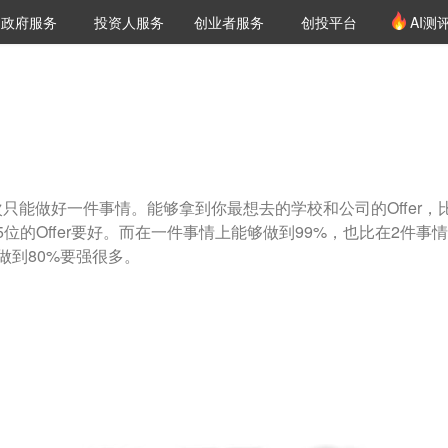
创投发布
项目推荐
核心服务
LP源计划
政府服务
投资人服务
创业者服务
创投平台
AI测
36氪Pro
VClub
VClub投资机构库
创投氪堂
城市之窗
投资机构职位推介
企业入驻
投资人认证
只能做好一件事情。能够拿到你最想去的学校和公司的Offer，
2-5位的Offer要好。而在一件事情上能够做到99%，也比在2件事
做到80%要强很多。