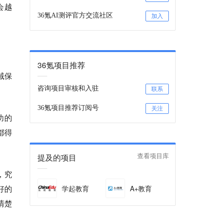
会越
36氪AI测评官方交流社区
加入
36氪项目推荐
域保
咨询项目审核和入驻
联系
36氪项目推荐订阅号
关注
功的
都得
提及的项目
查看项目库
，究
好的
学起教育
A+教育
清楚