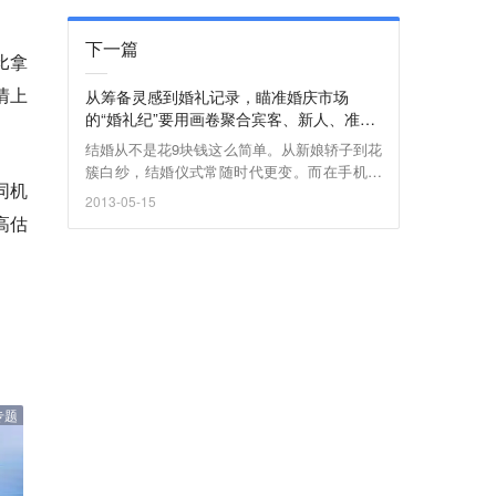
下一篇
比拿
情上
从筹备灵感到婚礼记录，瞄准婚庆市场
的“婚礼纪”要用画卷聚合宾客、新人、准新
人
结婚从不是花9块钱这么简单。从新娘轿子到花
簇白纱，结婚仪式常随时代更变。而在手机已
同机
是人类第六感官，吃个饭也要拍照验毒的时
2013-05-15
代，与婚礼有关的事又怎会少有互联网的参
高估
与。杭州的火烧云团队最近集中火力在做的项
目“婚礼纪”也和婚姻大事相关，通过众包式的婚
礼记录，应用让来宾成为摄影师和旁白者。但
婚礼纪面向的用户不仅仅是婚礼进行时的宾客
和新人，团队还把有结婚计划但未婚的男女作
为自己最有价值的用户。
专题