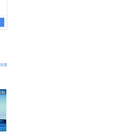
论
回复
策划