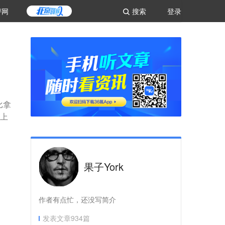
评网
搜索
登录
比拿
情上
果子York
作者有点忙，还没写简介
发表文章
934
篇