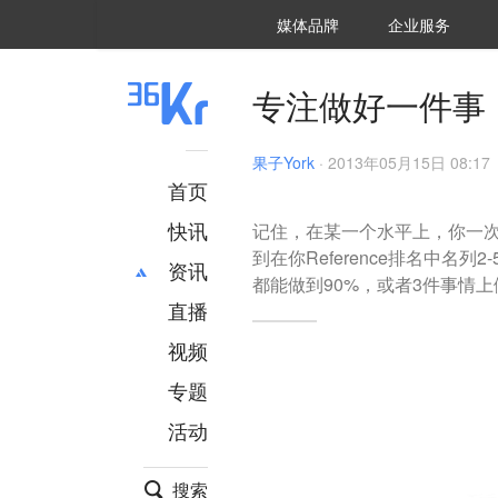
36氪Auto
数字时氪
企业号
未来消费
智能涌现
未来城市
启动Power on
媒体品牌
企业服务
企服点评
36氪出海
36氪研究院
潮生TIDE
36氪企服点评
36Kr研究院
36氪财经
职场bonus
36碳
后浪研究所
36Kr创新咨询
暗涌Waves
硬氪
氪睿研究院
专注做好一件事
果子York
·
2013年05月15日 08:17
首页
快讯
记住，在某一个水平上，你一次
到在你Reference排名中名列
资讯
都能做到90%，或者3件事情上
直播
最新
推荐
创投
财经
视频
汽车
AI
专题
科技
项目推荐
活动
专精特新
安徽
搜索