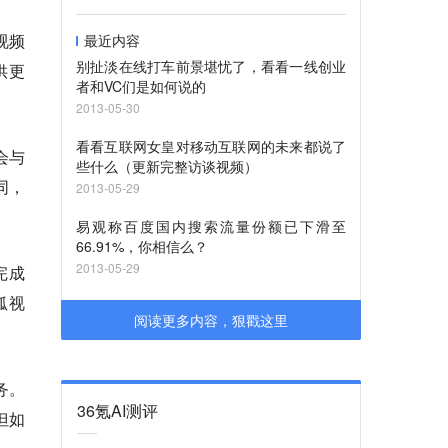
视频
最近内容
别扯淡在线打车前景堪忧了，看看一线创业
供更
者和VC们是如何说的
2013-05-30
看看互联网女皇对移动互联网的未来都说了
会与
些什么（更新完整访谈视频）
同，
2013-05-29
易观称百度国内搜索流量份额已下滑至
66.91%，你相信么？
2013-05-29
完成
狐视
阅读更多内容，狠戳这里
务。
36氪AI测评
但如