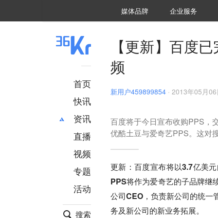
36氪Auto
数字时氪
企业号
未来消费
智能涌现
未来城市
启动Power on
媒体品牌
企业服务
企服点评
36氪出海
36氪研究院
潮生TIDE
36氪企服点评
36Kr研究院
36氪财经
职场bonus
36碳
后浪研究所
36Kr创新咨询
暗涌Waves
硬氪
氪睿研究院
【更新】百度已
频
首页
新用户459899854
·
2013年05月06日
快讯
资讯
百度将于今日宣布收购PPS，
优酷土豆与爱奇艺PPS。这对
直播
最新
推荐
创投
财经
视频
汽车
AI
更新：百度宣布将以3.7亿美
专题
科技
项目推荐
PPS将作为爱奇艺的子品牌继
活动
专精特新
安徽
公司CEO，负责新公司的统一
务及新公司的新业务拓展。
搜索