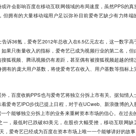
份或许会影响百度在移动互联网领域的布局速度，虽然PPS的真
，但拥有的大量移动端用户足以弥补目前爱奇艺缺少有力终端
告诉36氪，爱奇艺2012年总收入在6.5亿元左右，这一数字高
，如果只衡量收入的指标，爱奇艺已成为视频行业的第二名，但
与搜狐视频、腾讯视频仍有差距，甚至偶有被搜狐视频超越的情
本身拥有的庞大用户基数，将使爱奇艺在收入、用户基数等指标上
外，百度收购PPS也与爱奇艺将独立分拆上市有关。据知情人
味着爱奇艺IPO步伐已提上日程，对于在UCweb、新浪微博的入
一个能够独立分拆上市的业务来重树资本市场的信心。在过去的
之一，最低时已跌破83美元，在股价大幅受挫，移动互联网缺
今天，爱奇艺已经成为百度在资本市场上唯一一个能够讲好的故事