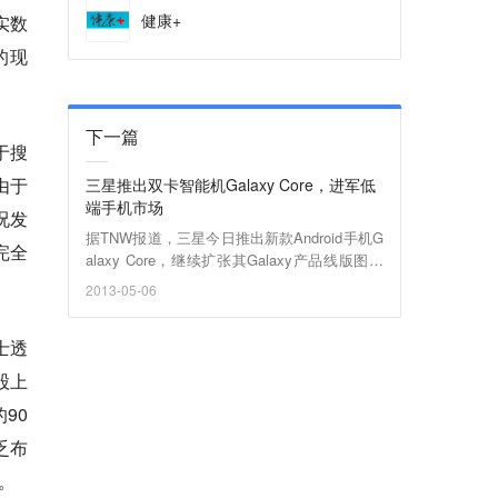
健康+
实数
的现
下一篇
于搜
由于
三星推出双卡智能机Galaxy Core，进军低
端手机市场
况发
据TNW报道，三星今日推出新款Android手机G
完全
alaxy Core，继续扩张其Galaxy产品线版图，
意图占领低端智能机市场。Galaxy Core配备4.
2013-05-06
3英寸WVGA触摸屏，支持双SIM卡，配备1.2G
Hz双核处理器，1G RAM和8G内存，搭载的An
士透
droid系统为 4.1版本。和其它款三星手机一
样，Galaxy Core支持最大64G的SD卡扩展。
股上
90
乏布
。