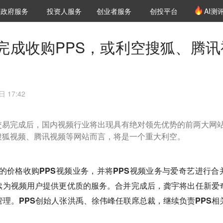
创投发布
项目推荐
核心服务
LP源计划
政府服务
投资人服务
创业者服务
创投平台
AI测
36氪Pro
VClub
VClub投资机构库
创投氪堂
城市之窗
投资机构职位推介
企业入驻
投资人认证
完成收购PPS，或利空搜狐、腾讯
 17:42
交易完成后，国内视频行业将出现具有绝对领先优势的前两大网
搜狐视频、腾讯视频等网站而言，将是一个重大利空。
元的价格收购PPS视频业务，并将PPS视频业务与爱奇艺进行合
续为视频用户提供更优质的服务。合并完成后，龚宇将出任新爱
管理。PPS创始人张洪禹、徐伟峰任联席总裁，继续负责PPS相