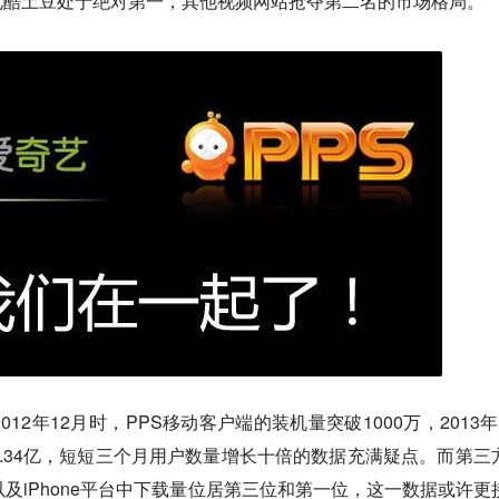
优酷土豆处于绝对第一，其他视频网站抢夺第二名的市场格局。
12年12月时，PPS移动客户端的装机量突破1000万，2013年
1.34亿，短短三个月用户数量增长十倍的数据充满疑点。而第三
d以及iPhone平台中下载量位居第三位和第一位，这一数据或许更