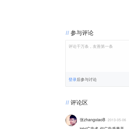
参与评论
评论千万条，友善第一条
登录
后参与讨论
评论区
张zhangxiaoB
·
2013-05-06
iqiyi广告多 但广告质量高