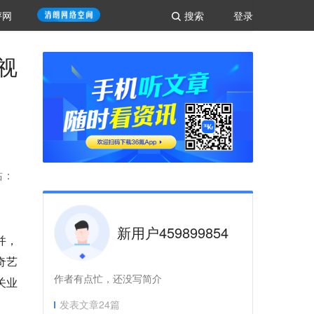
评网
搜索
登录
视
站：
新用户459899854
并，
奇艺
作者有点忙，还没写简介
关业
发表文章
24
篇