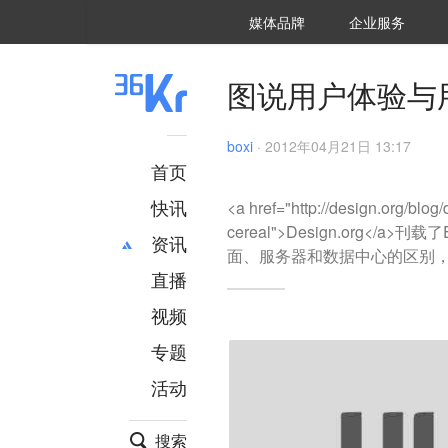
36氪Auto
数字时氪
企业号
未来消费
智能涌现
未来城市
启动Power on
媒体品牌
企业服务
企服点评
36氪出海
36氪研究院
潮生TIDE
36氪企服点评
36Kr研究院
36氪财经
职场bonus
36碳
后浪研究所
36Kr创新咨询
暗涌Waves
硬氪
氪睿研究院
图说用户体验与
boxi
·
2012年04月21日 13:17
首页
快讯
<a href="http://design.org/blog
cereal">Design.org
资讯
面、服务器和数据中心的区别
直播
最新
推荐
创投
财经
视频
汽车
AI
专题
科技
项目推荐
活动
专精特新
安徽
搜索