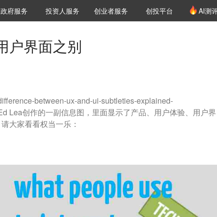
创投发布
项目推荐
核心服务
LP源计划
政府服务
投资人服务
创业者服务
创投平台
AI测
36氪Pro
VClub
VClub投资机构库
创投氪堂
城市之窗
投资机构职位推介
企业入驻
投资人认证
用户界面之别
/difference-between-ux-and-ui-subtleties-explained-
</a>刊载了Ed Lea创作的一副信息图，里面显示了产品、用户体验、用户界
，请大家看看权当一乐：