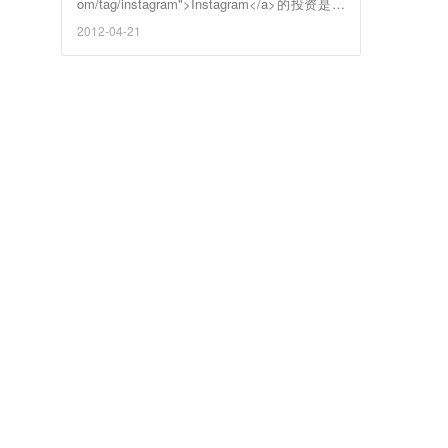
om/tag/instagram">Instagram</a>的投资是一
个很有趣的故事。他对Instagram的前身Burbn
2012-04-21
投资的25万美元种子轮在Instagram被Faceboo
k以10亿美元收购后，获得了7000万美元的回
报，回报率为280倍。 看上去，这个结果对Ma
rc Andreessen来说似乎很不错。可实际上，他
本可以赚得更多：在25万美元种子轮之后，他
没有继续看好Instagram，没有继续参加Instagr
am后续的融资，而是把钱投向了Instagram的
竞争对手PicPlz，而PicPlz最后没有获得成
功，不得不进行转型。从某种意义上说，在对I
nstagram的投资上面，Marc Andreessen算是
看走眼了。