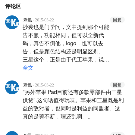
评论区
·
回复
36氪
2015-03-22
抄袭也是门学问，文中提到那个可能
告不赢，功能相同，但可以全新代
码，真告不倒他，logo，也可以去
告，但是颜色结构还是明显区别。
三星这个，正是由于代工苹果，说不
定真就把苹果的东西原封不动的拿过
全文
来用了，所以就判定为败诉，这种抄
袭就是很低级抄袭。 其实不能说邪
·
回复
36氪
2015-03-22
恶，理性看待，事实为原则法律为准
"另外苹果iPad目前还有多款零部件由三星
绳，毕竟苹果光明正大的打官司，只
供货".这句话值得玩味。苹果和三星既是利
能说明苹果在技术和法律上更加老
益的敌对者，也同时是利益的同盟者。这
道。
真的是剪不断，理还乱啊。。