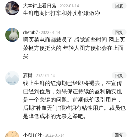
·
回复
大本钟上看日落
2022-01-14
生鲜电商比打车和外卖都难做🙃
·
回复
cherub7
2022-01-14
啊买菜电商都裁员了 感觉近些时间 网上买
菜挺方便挺火的 年轻人图方便都会在上面
买
·
回复
嘉树
2022-01-14
线上生鲜的红海期已经即将褪去，在宣传
已经到位后，如果保证持续的盈利确实也
是一个关键的问题。前期低价吸引用户，
后期“补血无门”很难拥有粘性用户。裁员也
是降低成本的无奈之举吧。
·
回复
小图仔汁
2022-01-14