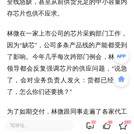
全线急缺，甚至从前供货充足的中小容量内
存芯片也供不应求。
林微在一家上市公司的芯片采购部门工作，
因为“缺芯”，公司多条产品线的产能都受到
了影响。今年几乎每次跨部门例会，林微的
领导都会反复强调芯片的供应问题，“说急
了，会对业务负责人发火：货都已经不足
了，怎么你们还要挑？”
为了如期交付，林微跟同事走遍了各家代工
厂，很多时候等来的都是闭门羹——厂商觉
27
45
257
写评论...