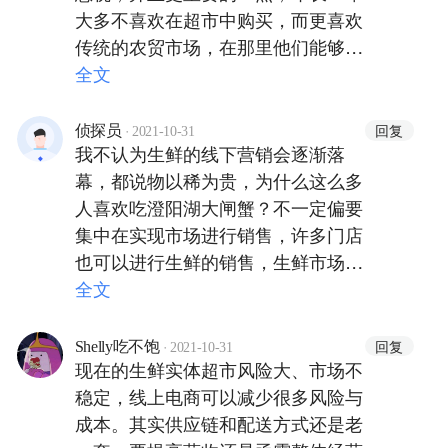
大多不喜欢在超市中购买，而更喜欢
传统的农贸市场，在那里他们能够讨
价还价，还可以在多家之中进行选
全文
择，而作为超市主要客户的年轻一
辈，对于网络的熟悉使得他们在价格
·
回复
侦探员
2021-10-31
我不认为生鲜的线下营销会逐渐落
优势下会倾向线上购物，这也进一步
幕，都说物以稀为贵，为什么这么多
压缩了实体超市的市场。
人喜欢吃澄阳湖大闸蟹？不一定偏要
集中在实现市场进行销售，许多门店
也可以进行生鲜的销售，生鲜市场对
生鲜的保证都不好，不大有可能有发
全文
展的机会。
·
回复
Shelly吃不饱
2021-10-31
现在的生鲜实体超市风险大、市场不
稳定，线上电商可以减少很多风险与
成本。其实供应链和配送方式还是老