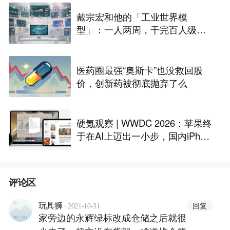
戴宗宏和他的「工业世界模
型」：一人两周，干完百人级定
制化“累活”
医药圈最强“奥斯卡”也没救回股
价，创新药被彻底抛弃了么
硬氪观察 | WWDC 2026：苹果终
于在AI上迈出一小步，国内iPhon
e还是用不上
评论区
·
回复
玩具狮
2021-10-31
家旁边的永辉绿标改成仓储之后就很