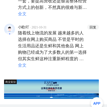
一套，要提高营收还是亟需整体经营
方式上的创新，不然真的很难与新入
场却拥有雄厚资金的巨头们争夺市
全文
场。
·
回复
小欧吖
2021-10-31
随着线上物流的发展 越来越多的人
选择在网上购买商品 不管是平时的
生活用品还是生鲜和其他食品 网上
购物已经成为了大多数人的第一选择
但其实生鲜这种注重新鲜程度的 还
是在线下购买会比较的好 因为可以
全文
直接看到 所以线下的超市卖生鲜还
是很需要存在的
商业策划