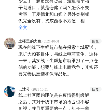
少去了，超市没有货架，难道堆个箱
子划道口，就是仓储了吗？怎么不去
考察一下麦德龙和山姆？另外类别标
识完全没有，找东西很不方便，相同
的货品选择性太少，体验感很差。永
全文
辉是不是换领导了，感觉经营思路越
来越混乱！
·
回复
土楼里的大鱼
2021-10-31
现在的线下生鲜超市都在探索全城配送，
来扩大顾客群体，与线上电商竞争。这样
一来，其实线下生鲜超市就承担了一点仓
储的功能，想要与线上电商竞争，其实还
要完善供应链和保障品质。
·
回复
云沐兮
2021-10-31
线上社区团购即使是在疫情得到缓解
之后，其对于线下市场的抢占也不容
忽视，并且更重要的一点，年长一辈