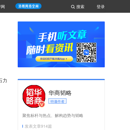
评网
搜索
登录
石力
华商韬略
特邀作者
聚焦标杆与热点、解构趋势与韬略
发表文章
914
篇