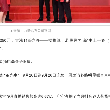
▲来源：力量钻石公司官网
50元，大涨11倍之多——据推算，若股民“打新”中上一签（5
上。
在直播电商备受追捧。
红“董先生”，9月20日到9月26日连续一周邀请各路明星联合直
珠宝”9月直播销售额高达6.67亿，牢牢占据了当月抖音达人带货