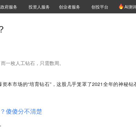
创投发布
项目推荐
核心服务
LP源计划
政府服务
投资人服务
创业者服务
创投平台
AI测
36氪Pro
VClub
VClub投资机构库
创投氪堂
城市之窗
投资机构职位推介
企业入驻
投资人认证
？
，而一枚人工钻石，只需数周。
爆资本市场的“培育钻石”，这股几乎笼罩了2021全年的神秘钻
？傻傻分不清楚
。