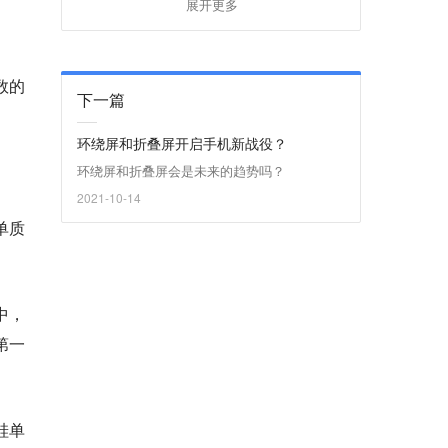
展开更多
数的
下一篇
环绕屏和折叠屏开启手机新战役？
环绕屏和折叠屏会是未来的趋势吗？
2021-10-14
单质
意中，
第一
硅单