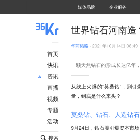
36氪Auto
数字时氪
企业号
未来消费
智能涌现
未来城市
启动Power on
媒体品牌
企业服务
企服点评
36氪出海
36氪研究院
潮生TIDE
36氪企服点评
36Kr研究院
36氪财经
职场bonus
36碳
后浪研究所
36Kr创新咨询
暗涌Waves
硬氪
氪睿研究院
世界钻石河南造
华商韬略
·
2021年10月14日 08:49
首页
快讯
一颗天然钻石的形成长达亿年
资讯
从线上火爆的“莫桑钻”，到引
直播
最新
推荐
量，到底是什么来头？
创投
财经
视频
汽车
AI
专题
莫桑钻、钻石、人造钻石
科技
项目推荐
活动
专精特新
安徽
9月24日，钻石股引爆资本市场
搜索