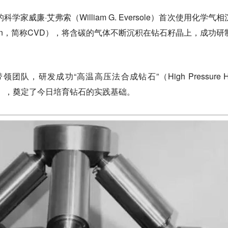
学家威廉·艾弗索（William G. Eversole）首次使用化学气
eposition，简称CVD），将含碳的气体不断沉积在钻石籽晶上，成功
团队，研发成功“高温高压法合成钻石”（High Pressure Hi
HT钻石），奠定了今日培育钻石的实践基础。