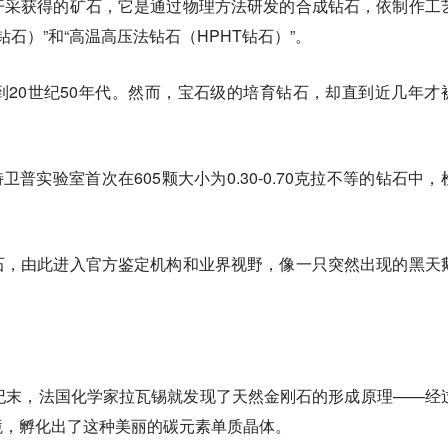
开采获得的矿石，它是通过物理方法研发的合成钻石，
依制作工
钻石）”和“高温高压法钻石（HPHT钻石）”。
20世纪50年代。然而，宝石级的培育钻石，却直到近几年才
卫普实验室首次在605颗大小为0.30-0.70克拉不等的钻石中，
石，由此进入官方鉴定机构和业界视野，像一只突然出现的黑天
纪末，法国化学家拉瓦锡就发现了天然金刚石的形成原理——经
境，孵化出了这种美丽的碳元素单质晶体。