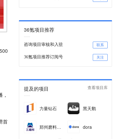
36氪项目推荐
咨询项目审核和入驻
联系
00
36氪项目推荐订阅号
关注
提及的项目
查看项目库
播，
力量钻石
黑天鹅
榜首
郑州磨料磨具磨削
dora