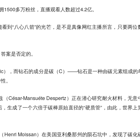
拥1500多万粉丝，直播观看人数超过4.2亿。
看到“八心八箭”的光芒，是不是真像网红主播所言，只要两位
？答案是否定的。
ic），而钻石的成分是碳（C）——钻石是一种由碳元素组成的
特性。
César-Mansuéte Despertz）正在潜心研究耐火材料，无
，生成了一个六倍于碳棒原始直径的“硬质管”，由此，世界上
（Henri Moissan）在美国亚利桑那州的陨石坑中，发现了碳化