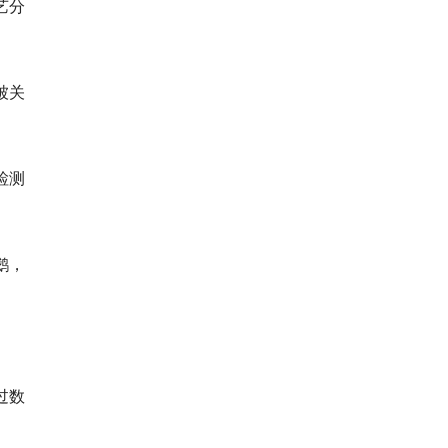
艺分
被关
检测
鹅，
过数