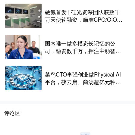
硬氪首发 | 硅光资深团队获数千
万天使轮融资，瞄准CPO/OIO下
一代光互连解决方案
国内唯一做多模态长记忆的公
司，融资数千万，押注主动智能
｜涌现新项目
菜鸟CTO李强创业做Physical AI
平台，获云启、商汤超亿元种子
轮融资｜硬氪首发
评论区