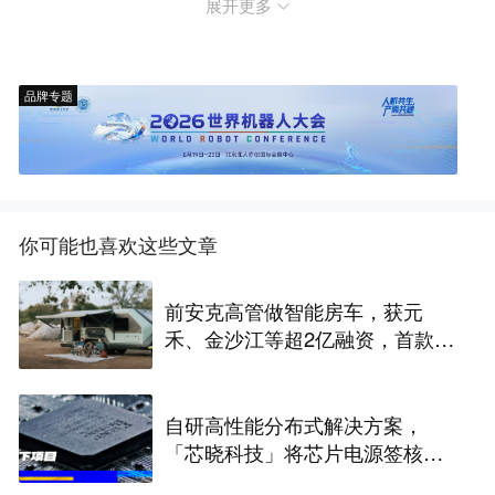
展开更多
品牌专题
你可能也喜欢这些文章
前安克高管做智能房车，获元
禾、金沙江等超2亿融资，首款产
品2027年初量产｜硬氪首发
自研高性能分布式解决方案，
「芯晓科技」将芯片电源签核周
期从几周缩短至几天 | 水下项目