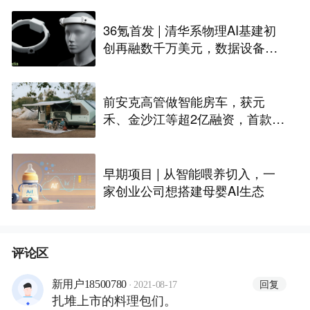
36氪首发 | 清华系物理AI基建初
创再融数千万美元，数据设备进
入全球化规模交付
前安克高管做智能房车，获元
禾、金沙江等超2亿融资，首款产
品2027年初量产｜硬氪首发
早期项目 | 从智能喂养切入，一
家创业公司想搭建母婴AI生态
评论区
·
回复
新用户18500780
2021-08-17
扎堆上市的料理包们。