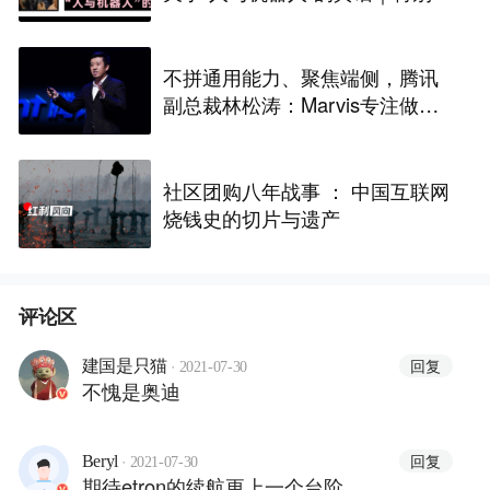
道
不拼通用能力、聚焦端侧，腾讯
副总裁林松涛：Marvis专注做好
系统级操作
社区团购八年战事 ： 中国互联网
烧钱史的切片与遗产
评论区
·
回复
建国是只猫
2021-07-30
不愧是奥迪
·
回复
Beryl
2021-07-30
期待etron的续航更上一个台阶