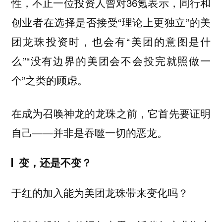
性，不止一位投资人曾对36氪表示，同行和
创业者在选择是否接受“理论上更独立”的美
团龙珠投资时，也会有“美团的意图是什
么”“没有边界的美团会不会投完就照做一
个”之类的顾虑。
在成为召唤神龙的龙珠之前，它首先要证明
自己——并非是吞噬一切的恶龙。
变，还是不变？
于红的加入能为美团龙珠带来变化吗？