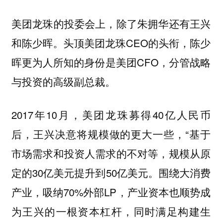
美团龙珠的投委会上，除了朱拥华还有王兴
和陈少晖。头顶美团龙珠CEO的头衔，陈少
晖更为人所知的身份是美团CFO，分管战略
与投资的高级副总裁。
2017年10月，美团龙珠募得40亿人民币
后，王兴决意将规模做的更大一些，“基于
市场需求和投资人需求的不对等，规模从原
定的30亿美元提升到50亿美元。围绕大消费
产业，吸纳70%外部LP，产业资本也顺势成
为王兴的一根资本杠杆，同时满足构建生