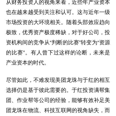
从财务投资人的视角来看，近些年产业资本
也在越来越受到关注和认可。这与近年一级
市场投资的大环境相关。随着头部效应趋向
极致，优秀资产极度稀缺，对于好公司，投
资机构间的竞争从“判断的比赛”转变为“资源
的比赛”。有人曾下过这样的论断，未来是
产业资本的时代。
尽管如此，不难发现美团龙珠与于红的相互
选择仍是基于彼此需要的。于红投资满帮集
团、作业帮等公司的经验，能够有效补足美
团龙珠在物流、科技互联网的视角缺失，而