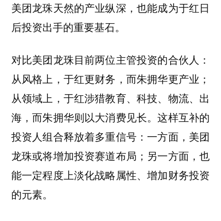
美团龙珠天然的产业纵深，也能成为于红日
后投资出手的重要基石。
对比美团龙珠目前两位主管投资的合伙人：
从风格上，于红更财务，而朱拥华更产业；
从领域上，于红涉猎教育、科技、物流、出
海，而朱拥华则以大消费见长。这样互补的
投资人组合释放着多重信号：一方面，美团
龙珠或将增加投资赛道布局；另一方面，也
能一定程度上淡化战略属性、增加财务投资
的元素。