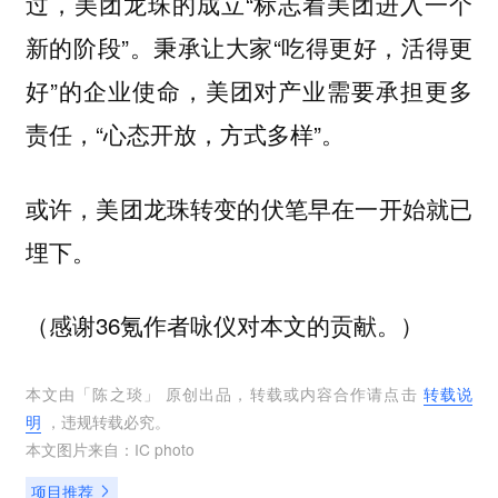
过，美团龙珠的成立“标志着美团进入一个
新的阶段”。秉承让大家“吃得更好，活得更
好”的企业使命，美团对产业需要承担更多
责任，“心态开放，方式多样”。
或许，美团龙珠转变的伏笔早在一开始就已
埋下。
（感谢36氪作者咏仪对本文的贡献。）
本文由「
陈之琰
」 原创出品，转载或内容合作请点击
转载说
明
，违规转载必究。
本文图片来自：
IC photo
项目推荐