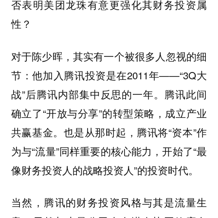
否表明美团龙珠有意更强化其财务投资属
性？
对于陈少晖，其实有一个被很多人忽视的细
节：他加入腾讯投资是在2011年——“3Q大
战”后腾讯内部集中反思的一年。腾讯此间
确立了“开放与分享”的转型策略，成立产业
共赢基金。也是从那时起，腾讯将“资本”作
为与“流量”同样重要的核心能力，开始了“最
像财务投资人的战略投资人”的投资时代。
当然，腾讯的财务投资风格与其是流量生