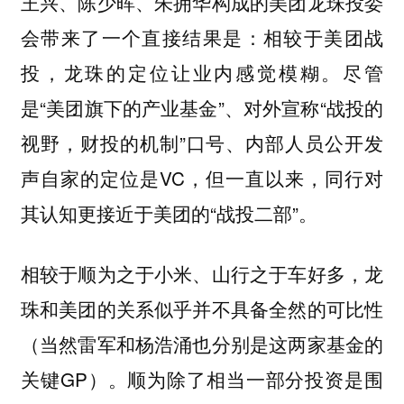
王兴、陈少晖、朱拥华构成的美团龙珠投委
会带来了一个直接结果是：相较于美团战
投，龙珠的定位让业内感觉模糊。尽管
是“美团旗下的产业基金”、对外宣称“战投的
视野，财投的机制”口号、内部人员公开发
声自家的定位是VC，但一直以来，同行对
其认知更接近于美团的“战投二部”。
相较于顺为之于小米、山行之于车好多，龙
珠和美团的关系似乎并不具备全然的可比性
（当然雷军和杨浩涌也分别是这两家基金的
关键GP）。顺为除了相当一部分投资是围