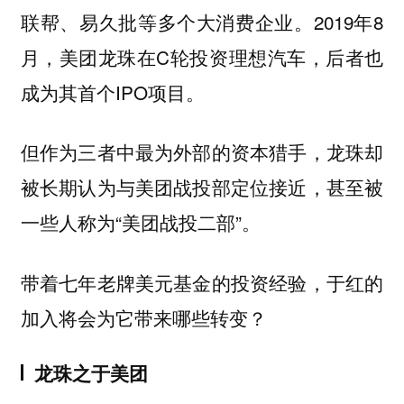
联帮、易久批等多个大消费企业。2019年8
月，美团龙珠在C轮投资理想汽车，后者也
成为其首个IPO项目。
但作为三者中最为外部的资本猎手，龙珠却
被长期认为与美团战投部定位接近，甚至被
一些人称为“美团战投二部”。
带着七年老牌美元基金的投资经验，于红的
加入将会为它带来哪些转变？
龙珠之于美团