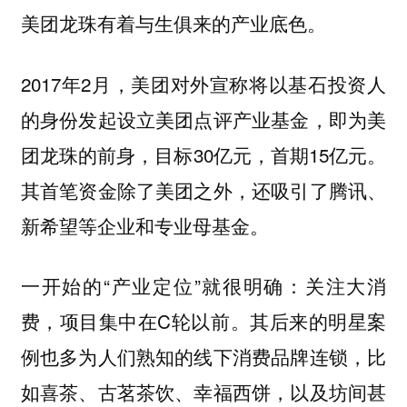
美团龙珠有着与生俱来的产业底色。
2017年2月，美团对外宣称将以基石投资人
的身份发起设立美团点评产业基金，即为美
团龙珠的前身，目标30亿元，首期15亿元。
其首笔资金除了美团之外，还吸引了腾讯、
新希望等企业和专业母基金。
一开始的“产业定位”就很明确：关注大消
费，项目集中在C轮以前。其后来的明星案
例也多为人们熟知的线下消费品牌连锁，比
如喜茶、古茗茶饮、幸福西饼，以及坊间甚