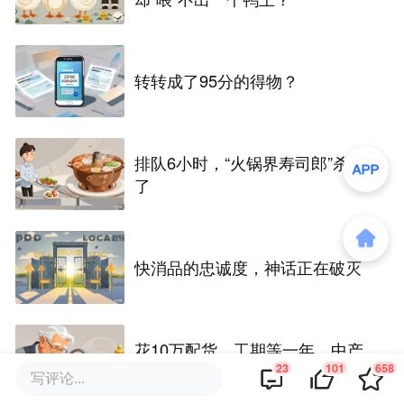
转转成了95分的得物？
排队6小时，“火锅界寿司郎”杀疯
了
快消品的忠诚度，神话正在破灭
花10万配货、工期等一年，中产
盯上这个“比老铺更像爱马仕”的兰
23
101
658
写评论...
州黄金店