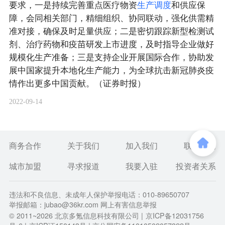
要求，一是持续完善重点医疗物资
生
产
调
度
和供应保
障，会同相关部门，精细组织、协同联动，强化供需精
准对接，确保及时足量供应；二是密切跟踪新型检测试
剂、治疗药物和疫苗研发上市进度，及时指导企业做好
规模化生产准备；三是支持企业开展国际合作，协助发
展中国家提升本地化生产能力，为全球抗击新冠肺炎疫
情作出更多中国贡献。（证券时报）
2022-09-14
商务合作
关于我们
加入我们
联系我们
城市加盟
寻求报道
我要入驻
投资者关系
违法和不良信息、未成年人保护举报电话：010-89650707
举报邮箱：jubao@36kr.com 网上有害信息举报
© 2011~
2026
北京多氪信息科技有限公司 |
京ICP备12031756