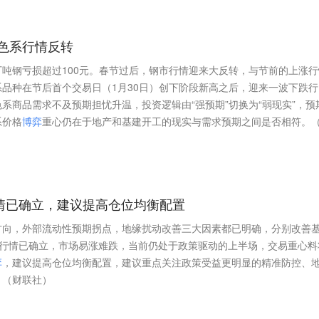
黑色系行情反转
钢厂吨钢亏损超过100元。春节过后，钢市行情迎来大反转，与节前的上涨行
品种在节后首个交易日（1月30日）创下阶段新高之后，迎来一波下跌行
系商品需求不及预期担忧升温，投资逻辑由“强预期”切换为“弱现实”，预
系价格
博
弈
重心仍在于地产和基建开工的现实与需求预期之间是否相符。
情已确立，建议提高仓位均衡配置
方向，外部流动性预期拐点，地缘扰动改善三大因素都已明确，分别改善
复行情已确立，市场易涨难跌，当前仍处于政策驱动的上半场，交易重心料
弈
，建议提高仓位均衡配置，建议重点关注政策受益更明显的精准防控、
。（财联社）