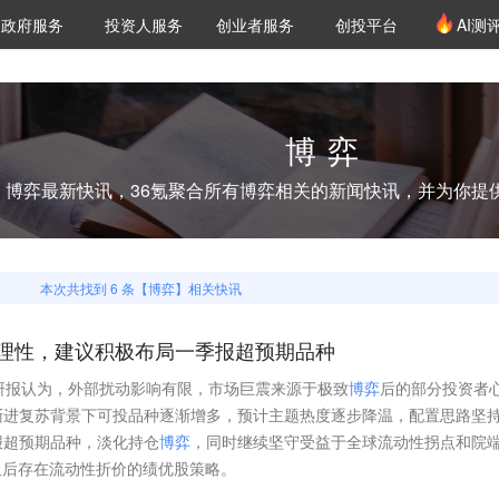
创投发布
项目推荐
核心服务
LP源计划
政府服务
投资人服务
创业者服务
创投平台
AI测
36氪Pro
VClub
VClub投资机构库
创投氪堂
城市之窗
投资机构职位推介
企业入驻
投资人认证
博弈
博弈
最新快讯，36氪聚合所有
博弈
相关的新闻快讯，并为你提
本次共找到
6
条【
博弈
】相关快讯
理性，建议积极布局一季报超预期品种
研报认为，外部扰动影响有限，市场巨震来源于极致
博
弈
后的部分投资者
渐进复苏背景下可投品种逐渐增多，预计主题热度逐步降温，配置思路坚
报超预期品种，淡化持仓
博
弈
，同时继续坚守受益于全球流动性拐点和院
吸后存在流动性折价的绩优股策略。