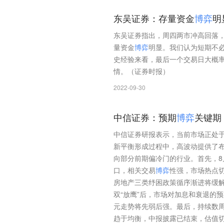
东吴证券：存量资金
博
弈
明
东吴证券指出，周四两市冲高回落
量资金
博
弈
明显。我们认为短期不
史经验来看，最后一个交易日大概
情。（证券时报）
2022-09-30
中信证券：预期
博
弈
关键期
中信证券研报表示，当前市场正处
新平衡形成过程中，高波动提供了
向部分前期偏冷门的行业。首先，
口，相关交易
博
弈
性强，市场热点
房地产三类纾困政策循序渐进将缓
双“放鹰”后，市场对加息和衰退的
元走势将先弱后强。最后，持续数周
趋于均衡，中报披露已结束，估值