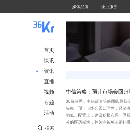
36氪Auto
数字时氪
企业号
未来消费
智能涌现
未来城市
启动Power on
媒体品牌
企业服务
企服点评
36氪出海
36氪研究院
潮生TIDE
36氪企服点评
36Kr研究院
36氪财经
职场bonus
36碳
后浪研究所
36Kr创新咨询
暗涌Waves
硬氪
氪睿研究院
首页
快讯
资讯
直播
最新
推荐
创投
财经
视频
中信策略：预计市场会回归
汽车
AI
专题
36氪获悉，中信证券策略团队最新
科技
项目推荐
失衡，预计市场会回归理性，经济
活动
专精特新
安徽
切低。配置上，建议积极布局一季
苏的医药板块，并关注被AI主题虹
搜索