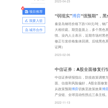
2023-04-23
项目推荐
“弱现实”
博
弈
“强预期”，
我要入驻
秦皇岛钢坯价格下跌130元/吨，
大相径庭。期货盘面上，多个黑色系
城市合作
情。业内人士表示，近期市场对黑色
修正引发价格集体回调。后续黑色
证网）
2023-02-06
中信证券：A股全面修复行
中信证券研报指出，防疫政策调整
面、估值和风险偏好，A股全面修
从政策预期
博
弈
切换至政策效果
博
产业链、全球流动性拐点三条主线
2022-11-13