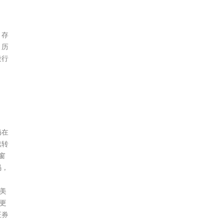
，存
，历
段行
仍在
续转
窗
码，
美
更
证券