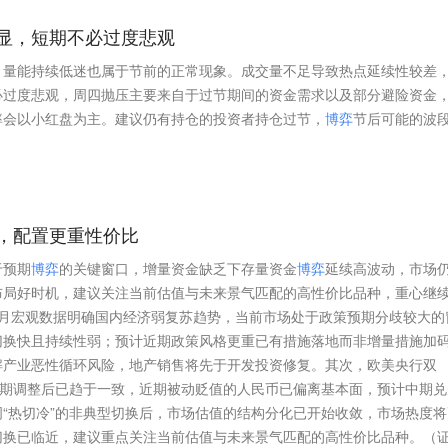
显，短期不必过度悲观
，量能持续低迷也属于节前的正常现象。成交量不足导致热点延续性较差
必过度悲观，周四抛压主要来自于过节期间的资金需求以及部分避险资金
率会以小红盘为主。建议仍有持仓的投资者持仓过节，
博
弈
节后可能的波
，配置更重性价比
于预期
博
弈
的关键窗口，增量资金缺乏下存量资金
博
弈
延续高波动，市场
布局好时机，建议关注当前估值与未来景气匹配的高性价比品种，重心继
8月宏观数据明确国内经济弱复苏趋势，当前市场处于政策预期分歧较大的
切换快且持续性弱；预计近期政策风格更重已有措施落地而非增量措施加
解产业恶性循环风险，地产销售将先于开发投资修复。其次，欧美央行双
预期调整后已趋于一致，近期被动贬值的人民币已偏离基本面，预计中期兑
“热切冷”的非典型切换后，市场估值的结构分化已开始收敛，市场热度将
切换已临近，建议重点关注当前估值与未来景气匹配的高性价比品种。（