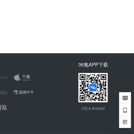
36氪APP下载
iOS & Android