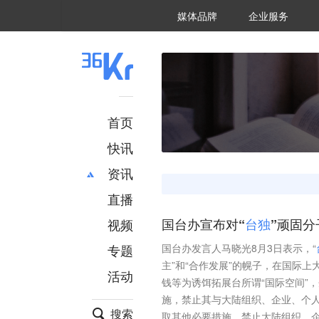
36氪Auto
数字时氪
企业号
未来消费
智能涌现
未来城市
启动Power on
媒体品牌
企业服务
企服点评
36氪出海
36氪研究院
潮生TIDE
36氪企服点评
36Kr研究院
36氪财经
职场bonus
36碳
后浪研究所
36Kr创新咨询
暗涌Waves
硬氪
氪睿研究院
首页
快讯
资讯
直播
最新
推荐
创投
财经
视频
国台办宣布对“
台
独
”顽固
汽车
AI
专题
国台办发言人马晓光8月3日表示，“
科技
项目推荐
主”和“合作发展”的幌子，在国际上
活动
专精特新
安徽
钱等为诱饵拓展台所谓“国际空间”
施，禁止其与大陆组织、企业、个
搜索
取其他必要措施。禁止大陆组织、