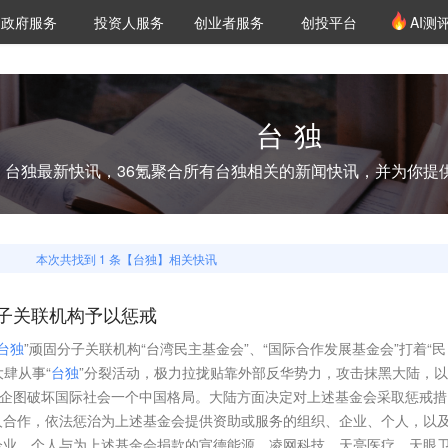
创投发布
项目推荐
核心服务
LP源计划
政府服务
投资人服务
创业者服务
创投平台
AI测
36氪Pro
VClub
VClub投资机构库
创投氪堂
城市之窗
投资机构职位推介
企业入驻
投资人认证
台独
台独
最新快讯，36氪聚合所有
台独
相关的新闻快讯，并为你提
本次共找到
1
条【
台独
】相关快讯
分子关联机构予以惩戒
台
独
”顽固分子关联机构“台湾民主基金会”、“国际合作发展基金会”打着“民
大肆从事“
台
独
”分裂活动，极力拉拢贴靠外部反华势力，攻击抹黑大陆，
，企图破坏国际社会一个中国格局。大陆方面决定对上述基金会采取惩戒措
人合作，依法惩治为上述基金会提供资助或服务的组织、企业、个人，以
企业、个人与为上述基金会捐款的宣德能源、凌网科技、天亮医疗、天眼