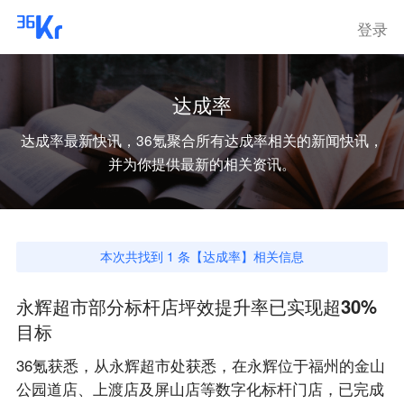
登录
达成率
达成率
最新快讯，36氪聚合所有
达成率
相关的新闻快讯，
并为你提供最新的相关资讯。
本次共找到
1
条【
达成率
】相关信息
永辉超市部分标杆店坪效提升率已实现超30%
目标
36氪获悉，从永辉超市处获悉，在永辉位于福州的金山
公园道店、上渡店及屏山店等数字化标杆门店，已完成