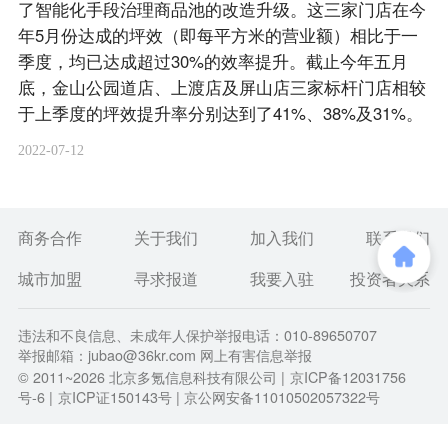
了智能化手段治理商品池的改造升级。这三家门店在今
年5月份达成的坪效（即每平方米的营业额）相比于一
季度，均已达成超过30%的效率提升。截止今年五月
底，金山公园道店、上渡店及屏山店三家标杆门店相较
于上季度的坪效提升率分别达到了41%、38%及31%。
2022-07-12
商务合作
关于我们
加入我们
联系我们
城市加盟
寻求报道
我要入驻
投资者关系
违法和不良信息、未成年人保护举报电话：010-89650707
举报邮箱：jubao@36kr.com 网上有害信息举报
© 2011~
2026
北京多氪信息科技有限公司 |
京ICP备12031756
号-6
|
京ICP证150143号
| 京公网安备11010502057322号