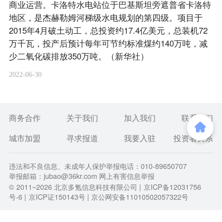
商业运营。卡洛特水电站位于巴基斯坦旁遮普省卡洛特
地区，是杰赫勒姆河梯级水电规划的第四级。项目于
2015年4月破土动工，总投资约17.4亿美元，总装机72
万千瓦，投产后预计每年可节约标准煤约140万吨，减
少二氧化碳排放350万吨。（新华社）
2022-06-30
商务合作
关于我们
加入我们
联系我们
城市加盟
寻求报道
我要入驻
投资者关系
违法和不良信息、未成年人保护举报电话：010-89650707
举报邮箱：jubao@36kr.com 网上有害信息举报
© 2011~
2026
北京多氪信息科技有限公司 |
京ICP备12031756
号-6
|
京ICP证150143号
| 京公网安备11010502057322号