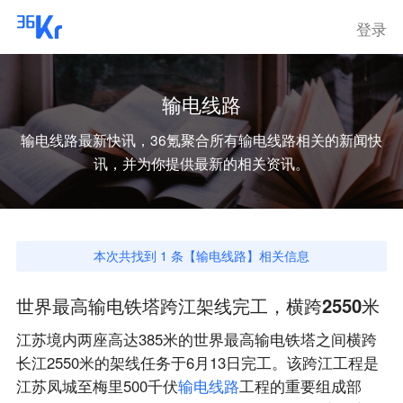
登录
输电线路
输电线路
最新快讯，36氪聚合所有
输电线路
相关的新闻快
讯，并为你提供最新的相关资讯。
本次共找到
1
条【
输电线路
】相关信息
世界最高输电铁塔跨江架线完工，横跨2550米
江苏境内两座高达385米的世界最高输电铁塔之间横跨
长江2550米的架线任务于6月13日完工。该跨江工程是
江苏凤城至梅里500千伏
输
电
线
路
工程的重要组成部