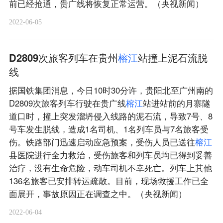
前已经抢通，贵广线将恢复正常运营。（央视新闻）
2022-06-05
D2809次旅客列车在贵州
榕
江
站撞上泥石流脱
线
据国铁集团消息，今日10时30分许，贵阳北至广州南的
D2809次旅客列车行驶在贵广线
榕
江
站进站前的月寨隧
道口时，撞上突发溜坍侵入线路的泥石流，导致7号、8
号车发生脱线，造成1名司机、1名列车员与7名旅客受
伤。铁路部门迅速启动应急预案，受伤人员已送往
榕
江
县医院进行全力救治，受伤旅客和列车员均已得到妥善
治疗，没有生命危险，动车司机不幸死亡。列车上其他
136名旅客已安排转运疏散。目前，现场救援工作已全
面展开，事故原因正在调查之中。（央视新闻）
2022-06-04