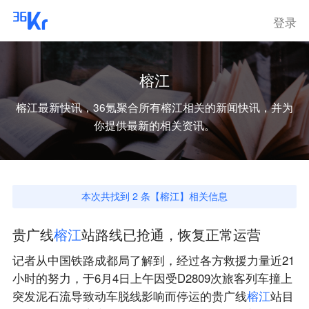
登录
榕江
榕江
最新快讯，36氪聚合所有
榕江
相关的新闻快讯，并为
你提供最新的相关资讯。
本次共找到
2
条【
榕江
】相关信息
贵广线
榕
江
站路线已抢通，恢复正常运营
记者从中国铁路成都局了解到，经过各方救援力量近21
小时的努力，于6月4日上午因受D2809次旅客列车撞上
突发泥石流导致动车脱线影响而停运的贵广线
榕
江
站目