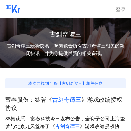
登录
古剑奇谭三
古剑奇谭三
最新快讯，36氪聚合所有
古剑奇谭三
相关的新
闻快讯，并为你提供最新的相关资讯。
本次共找到
1
条【
古剑奇谭三
】相关信息
富春股份：签署《
古
剑
奇
谭
三
》游戏改编授权
协议
36氪获悉，富春科技今日发布公告，全资子公司上海骏
梦与北京九凤签署了《
古
剑
奇
谭
三
》游戏改编授权协