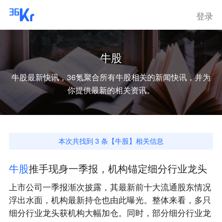
登录
牛股
牛股
最新快讯，36氪聚合所有
牛股
相关的新闻快讯，并为
你提供最新的相关资讯。
本次共找到
3
条【
牛股
】相关信息
牛
股
推手现身一季报，机构锚定细分行业龙头
上市公司一季报渐次披露，其最新前十大流通股东情况
浮出水面，机构最新持仓也由此曝光。整体来看，多只
细分行业龙头获机构大幅加仓。同时，部分细分行业龙