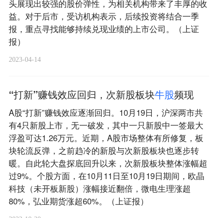
头展现出较强的股价弹性，为相关机构带来了丰厚的收
益。对于后市，受访机构表示，后续投资将结合一季
报，重点寻找能够持续兑现业绩的上市公司。（上证
报）
2023-04-14
“打新”赚钱效应回归，次新股板块
牛
股
频现
A股“打新”赚钱效应逐渐回归。10月19日，沪深两市共
有4只新股上市，无一破发，其中一只新股中一签最大
浮盈可达1.26万元。近期，A股市场整体有所修复，板
块轮流反弹，之前趋冷的新股与次新股板块也逐步转
暖。自此轮大盘探底回升以来，次新股板块整体涨幅超
过9%。个股方面，在10月11日至10月19日期间，欧晶
科技（未开板新股）涨幅接近翻倍，微电生理涨超
80%，弘业期货涨超60%。（上证报）