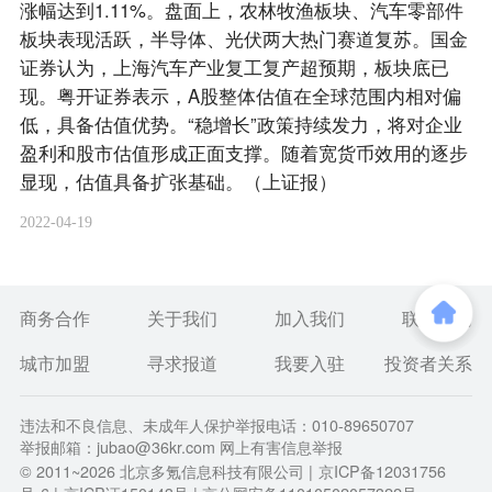
涨幅达到1.11%。盘面上，农林牧渔板块、汽车零部件
板块表现活跃，半导体、光伏两大热门赛道复苏。国金
证券认为，上海汽车产业复工复产超预期，板块底已
现。粤开证券表示，A股整体估值在全球范围内相对偏
低，具备估值优势。“稳增长”政策持续发力，将对企业
盈利和股市估值形成正面支撑。随着宽货币效用的逐步
显现，估值具备扩张基础。（上证报）
2022-04-19
商务合作
关于我们
加入我们
联系我们
城市加盟
寻求报道
我要入驻
投资者关系
违法和不良信息、未成年人保护举报电话：010-89650707
举报邮箱：jubao@36kr.com 网上有害信息举报
© 2011~
2026
北京多氪信息科技有限公司 |
京ICP备12031756