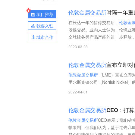
伦
敦
金
属
交
易
所
时隔一年重
项目推荐
在长达一年的暂停交易后，
伦
敦
金
我要入驻
段镍交易。业内人士认为，伦镍亚
全球镍各类产品产能的进一步释放
城市合作
2023-03-28
伦
敦
金
属
交
易
所
宣布立即对
伦
敦
金
属
交
易
所
（LME）宣布立即
里尔斯克镍公司（Norilsk Nick
2022-04-01
伦
敦
金
属
交
易
所
CEO：打
伦
敦
金
属
交
易
所
CEO表示：我们确
幅限制。但我们认为，鉴于过去几
是否应该像我之前提到的那样，要求