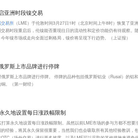
启亚洲时段镍交易
属
交
易
所
（LME）于伦敦时间3月27日1时（北京时间上午8时）恢复了亚
洲交易时段重启后，伦镍能否重现往日的流动性和定价功能仍有待观察。
，今年镍市场或走向全面过剩格局，镍价将呈现下行趋势。（上证报）
俄罗斯上市品牌进行停牌
对俄罗斯上市品牌进行停牌。 停牌的品种包括俄罗斯铝业（Rusal）的铝
el）的铜。（第一财经）
算永久地设置每日涨跌幅限制
实打算永久地设置每日涨跌幅限制。虽然以前LME市场的参与方都不想要
周的经验，将其永久保留很重要，当然我们也会吸取所有其他经验教训，
OTC（场外交易）进行更多披露，以及LME可以采取的其他措施来避免