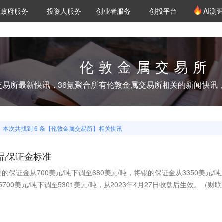
创投发布
项目推荐
核心服务
LP源计划
政府服务
投资人服务
创业者服务
创投平台
AI测
36氪Pro
VClub
VClub投资机构库
创投氪堂
城市之窗
投资机构职位推介
企业入驻
投资人认证
伦敦金属交易所
交易所
最新快讯，36氪聚合所有
伦敦金属交易所
相关的新闻快讯
本次共找到
6
条【
伦敦金属交易所
】相关快讯
品保证金标准
的保证金从700美元/吨下调至680美元/吨，将锡的保证金从3350美元/
700美元/吨下调至5301美元/吨，从2023年4月27日收盘后生效。（财联