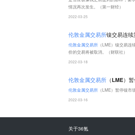
情况再次发生。（第一财经）
2022-03-25
伦
敦
金
属
交
易
所
镍交易连续
伦
敦
金
属
交
易
所
（LME）镍交易连
价的交易将被取消。（财联社）
2022-03-18
伦
敦
金
属
交
易
所
（LME）
伦
敦
金
属
交
易
所
（LME）暂停镍市
2022-03-16
关于36氪