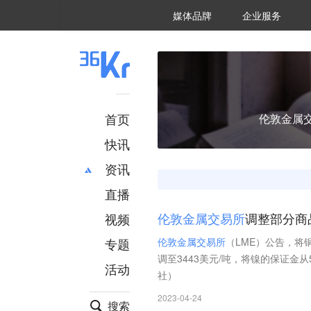
36氪Auto
数字时氪
企业号
未来消费
智能涌现
未来城市
启动Power on
媒体品牌
企业服务
企服点评
36氪出海
36氪研究院
潮生TIDE
36氪企服点评
36Kr研究院
36氪财经
职场bonus
36碳
后浪研究所
36Kr创新咨询
暗涌Waves
硬氪
氪睿研究院
首页
伦敦金属
快讯
资讯
直播
最新
推荐
创投
财经
视频
伦
敦
金
属
交
易
所
调整部分商
汽车
AI
专题
伦
敦
金
属
交
易
所
（LME）公告，将铜
科技
项目推荐
调至3443美元/吨，将镍的保证金从5
活动
专精特新
安徽
社）
2023-04-24
搜索